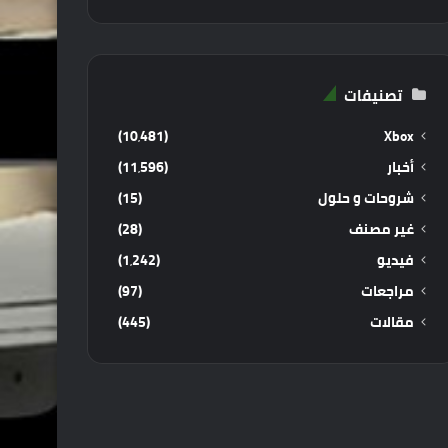
تصنيفات
(10٬481)
Xbox
أخبار
(11٬596)
شروحات و حلول
(15)
غير مصنف
(28)
فيديو
(1٬242)
مراجعات
(97)
مقالات
(445)