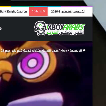
الخميس, أغسطس 6 2026
أخبار عاجلة
مراجعة Lego Batman: Legacy of the Dark Knight | أفضل ألعاب الليجو… وأجمل رسالة حب لشخصية باتمان!
الرئيسية
/
Xbox
/
هذه اللعبة ستغادر خدمة قيم باس يوم 29 فبراير .