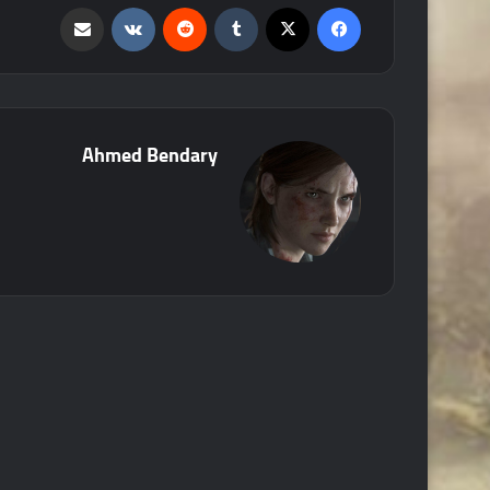
فيسبوك
‫X
‏Tumblr
‏Reddit
‏VKontakte
مشاركة عبر البريد
Ahmed Bendary