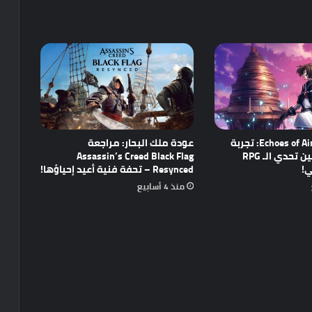
مراجعة Echoes of Aincrad: تجربة
عودة ملك البحار: مراجعة
واعدة تجمع بين تحدي الـ RPG
Assassin’s Creed Black Flag
ي!
Resynced – تحفة فنية أعيد إحياؤها!
منذ 4 أسابيع