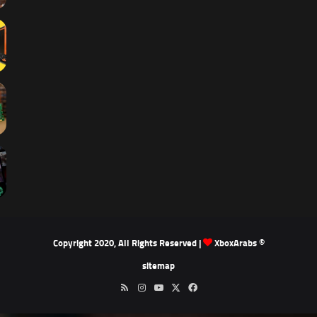
XboxArabs
© Copyright 2020, All Rights Reserved |
sitemap
‫X
فيسبوك
‫YouTube
انستقرام
ملخص
الموقع