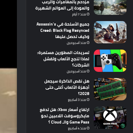
مزدحم بالمغامرات والرعب
والعودة إلى العوالم الشهيرة
منذ 7 أيام
جميع الأسلحة في Assassin’s
Creed: Black Flag Resynced
وكيف تحصل عليها
منذ أسبوعين
تسريحات المطورين مستمرة:
لماذا تنجح الألعاب وتفشل
الشركات؟
منذ أسبوعين
هل نقص الذاكرة سيجعل
أجهزة الألعاب أغلى حتى
2028؟
منذ 3 أسابيع
ارتفاع أسعار Xbox: هل تدفع
مايكروسوفت اللاعبين نحو
Game Pass والـ Cloud ؟
منذ 4 أسابيع