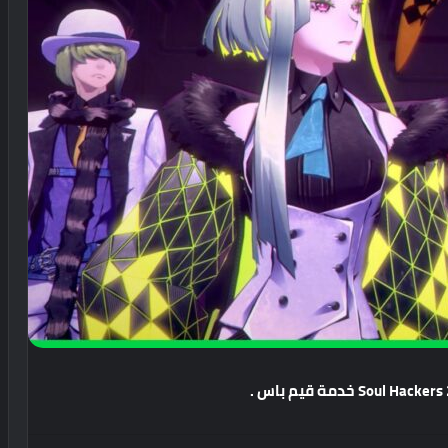
خدمة
قيم
باس
.