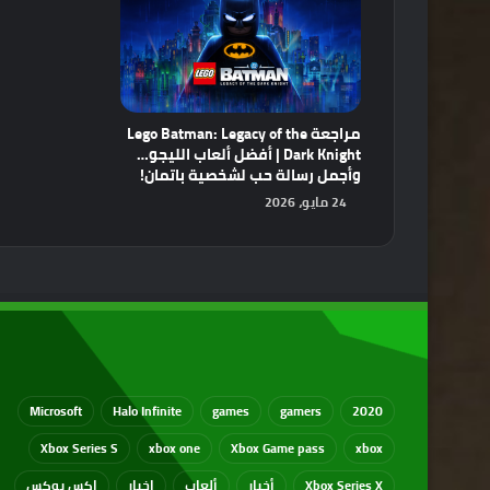
مراجعة Lego Batman: Legacy of the
Dark Knight | أفضل ألعاب الليجو…
وأجمل رسالة حب لشخصية باتمان!
24 مايو، 2026
Microsoft
Halo Infinite
games
gamers
2020
Xbox Series S
xbox one
Xbox Game pass
xbox
Xbox Series X
أخبار
ألعاب
اخبار
اكس بوكس