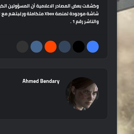
وكشفت
بعض
المصادر
الاعلامية
أن
المسؤولين
الكب
شاشة
موجودة
لمنصة
Xbox
متكاملة
ورغبتهم
مع
ا
والناشر
رقم
1 .
فيسبوك
‫X
‏Tumblr
‏Reddit
‏VKontakte
مشاركة عبر البريد
Ahmed Bendary