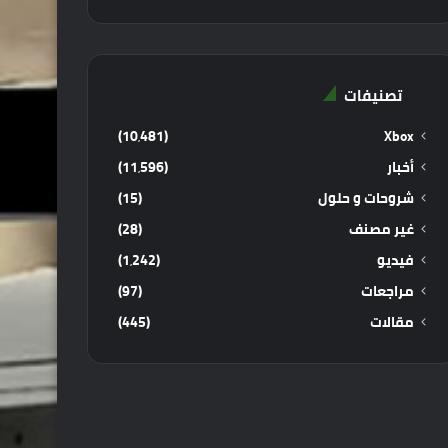
تصنيفات
(10٬481)
Xbox
أخبار
(11٬596)
شروحات و حلول
(15)
غير مصنف
(28)
فيديو
(1٬242)
مراجعات
(97)
مقالات
(445)