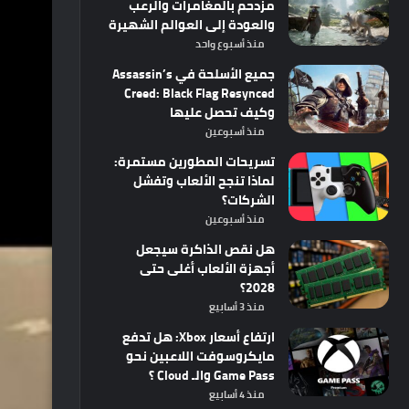
مزدحم بالمغامرات والرعب
والعودة إلى العوالم الشهيرة
منذ أسبوع واحد
جميع الأسلحة في Assassin’s
Creed: Black Flag Resynced
وكيف تحصل عليها
منذ أسبوعين
تسريحات المطورين مستمرة:
لماذا تنجح الألعاب وتفشل
الشركات؟
منذ أسبوعين
هل نقص الذاكرة سيجعل
أجهزة الألعاب أغلى حتى
2028؟
منذ 3 أسابيع
ارتفاع أسعار Xbox: هل تدفع
مايكروسوفت اللاعبين نحو
Game Pass والـ Cloud ؟
منذ 4 أسابيع