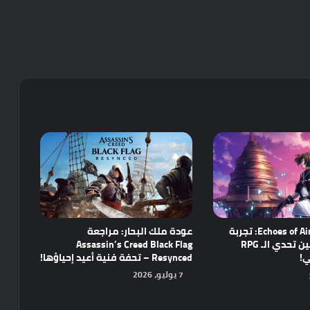
مراجعة Echoes of Aincrad: تجربة
عودة ملك البحار: مراجعة
واعدة تجمع بين تحدي الـ RPG
Assassin’s Creed Black Flag
ي!
Resynced – تحفة فنية أعيد إحياؤها!
7 يوليو، 2026