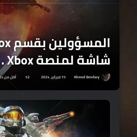
شاشة لمنصة Xbox .
Ahmed Bendary
15 فبراير، 2024
52
أقل من دق