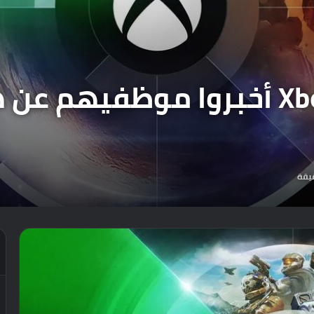
المسؤولين بقسم Xbox أخبروا موظ
يقة