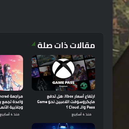
مقالات ذات صلة
ارتفاع أسعار Xbox: هل تدفع
مايكروسوفت اللاعبين نحو Game
Pass والـ Cloud ؟
وجاذبية الأنم
منذ 4 أسابيع
منذ 4 أسابيع