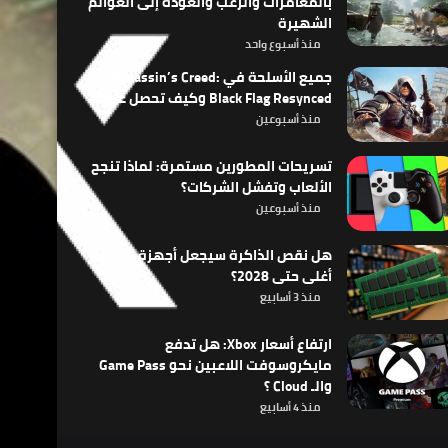
بالمغامرات والرعب والعودة إلى العوالم
الشهيرة
منذ أسبوع واحد
جميع الأسلحة في Assassin’s Creed:
Black Flag Resynced وكيف تحصل عليها
منذ أسبوعين
تسريحات المطورين مستمرة: لماذا تنجح
الألعاب وتفشل الشركات؟
منذ أسبوعين
هل نقص الذاكرة سيجعل أجهزة الألعاب
أغلى حتى 2028؟
منذ 3 أسابيع
ارتفاع أسعار Xbox: هل تدفع
مايكروسوفت اللاعبين نحو Game Pass
والـ Cloud ؟
منذ 4 أسابيع