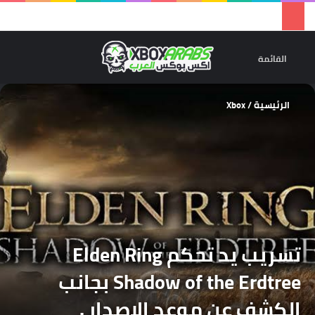
تسجيل 
ال
القائمة
الرئيسية
/
Xbox
تسريب يد تحكم Elden Ring
Shadow of the Erdtree بجانب
الكشف عن موعد الاصدار .