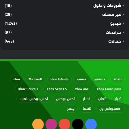
شروحات و حلول
(15)
غير مصنف
(28)
فيديو
(1٬242)
مراجعات
(97)
مقالات
(445)
xbox
Microsoft
Halo Infinite
games
gamers
2020
Xbox Series X
Xbox Series S
xbox one
Xbox Game pass
أخبار
ألعاب
اخبار
اكس بوكس
اكس بوكس العرب
اكسبوكس ون
تقنية
جيمز
‫X
فيسبوك
‫YouTube
انستقرام
ملخص