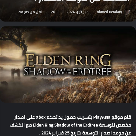
Ahmed Bendary
25 يناير، 2024
26
أقل من دقيقة
قام
موقع
PlayAsia
بتسريب
حصول
يد
تحكم
Xbox
على
اصدار
مخصص
لتوسعة
Elden Ring Shadow of the Erdtree
مع
الكشف
عن
موعد
اصدار
التوسعة
بتاريخ
25
فبراير
2024 .