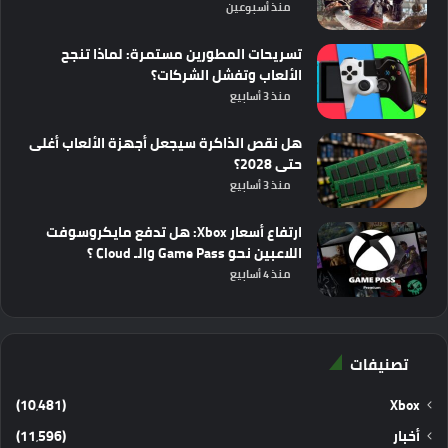
منذ أسبوعين
تسريحات المطورين مستمرة: لماذا تنجح
الألعاب وتفشل الشركات؟
منذ 3 أسابيع
هل نقص الذاكرة سيجعل أجهزة الألعاب أغلى
حتى 2028؟
منذ 3 أسابيع
ارتفاع أسعار Xbox: هل تدفع مايكروسوفت
اللاعبين نحو Game Pass والـ Cloud ؟
منذ 4 أسابيع
تصنيفات
(10٬481)
Xbox
أخبار
(11٬596)