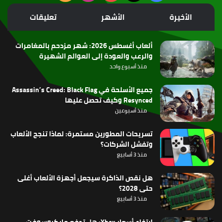
الموقع
الأخيرة
الأشهر
تعليقات
RSS
ألعاب أغسطس 2026: شهر مزدحم بالمغامرات
والرعب والعودة إلى العوالم الشهيرة
منذ أسبوع واحد
جميع الأسلحة في Assassin’s Creed: Black Flag
Resynced وكيف تحصل عليها
منذ أسبوعين
تسريحات المطورين مستمرة: لماذا تنجح الألعاب
وتفشل الشركات؟
منذ 3 أسابيع
هل نقص الذاكرة سيجعل أجهزة الألعاب أغلى
حتى 2028؟
منذ 3 أسابيع