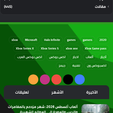
مقالات
(445)
xbox
Microsoft
Halo Infinite
games
gamers
2020
Xbox Series X
Xbox Series S
xbox one
Xbox Game pass
أخبار
ألعاب
اخبار
اكس بوكس
اكس بوكس العرب
اكسبوكس ون
تقنية
جيمز
‫X
فيسبوك
‫YouTube
انستقرام
ملخص
الموقع
الأخيرة
الأشهر
تعليقات
RSS
ألعاب أغسطس 2026: شهر مزدحم بالمغامرات
والرعب والعودة إلى العوالم الشهيرة