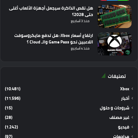
هل نقص الذاكرة سيجعل أجهزة الألعاب أغلى
حتى 2028؟
منذ 3 أسابيع
ارتفاع أسعار Xbox: هل تدفع مايكروسوفت
اللاعبين نحو Game Pass والـ Cloud ؟
منذ 4 أسابيع
تصنيفات
(10٬481)
Xbox
أخبار
(11٬596)
شروحات و حلول
(15)
غير مصنف
(28)
فيديو
(1٬242)
مراجعات
(97)