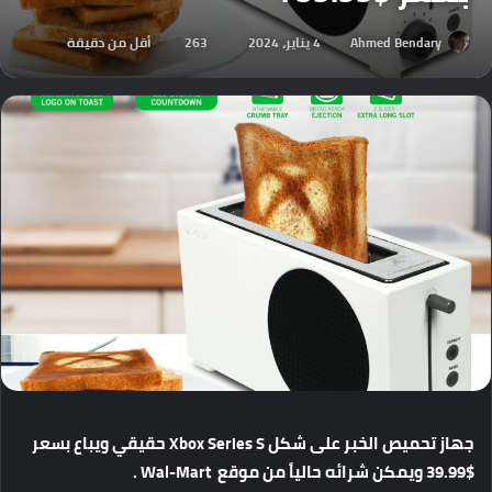
Ahmed Bendary
4 يناير، 2024
263
أقل من دقيقة
جهاز
تحميص
الخبر
على
شكل
Xbox Series S
حقيقي
ويباع
بسعر
$39.99
ويمكن
شرائه
حالياً
من
موقع
Wal-Mart .