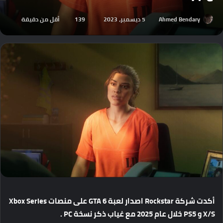
Ahmed Bendary
5 ديسمبر، 2023
139
أقل من دقيقة
أكدت
شركة
Rockstar
اصدار
لعبة
GTA 6
على
منصات
Xbox Series
X/S
و
PS5
خلال
عام
2025
مع
غياب
ذكر
نسخة
PC .