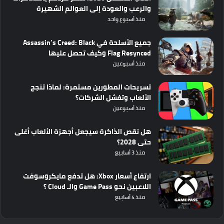
والرعب والعودة إلى العوالم الشهيرة
منذ أسبوع واحد
جميع الأسلحة في Assassin’s Creed: Black
Flag Resynced وكيف تحصل عليها
منذ أسبوعين
تسريحات المطورين مستمرة: لماذا تنجح
الألعاب وتفشل الشركات؟
منذ أسبوعين
هل نقص الذاكرة سيجعل أجهزة الألعاب أغلى
حتى 2028؟
منذ 3 أسابيع
ارتفاع أسعار Xbox: هل تدفع مايكروسوفت
اللاعبين نحو Game Pass والـ Cloud ؟
منذ 4 أسابيع