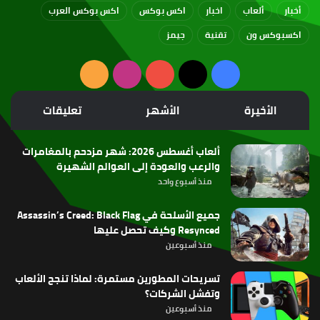
أخبار
ألعاب
اخبار
اكس بوكس
اكس بوكس العرب
اكسبوكس ون
تقنية
جيمز
‫X
فيسبوك
‫YouTube
انستقرام
ملخص
الموقع
الأخيرة
الأشهر
تعليقات
RSS
ألعاب أغسطس 2026: شهر مزدحم بالمغامرات
والرعب والعودة إلى العوالم الشهيرة
منذ أسبوع واحد
جميع الأسلحة في Assassin’s Creed: Black Flag
Resynced وكيف تحصل عليها
منذ أسبوعين
تسريحات المطورين مستمرة: لماذا تنجح الألعاب
وتفشل الشركات؟
منذ أسبوعين