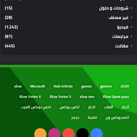
شروحات و حلول
(15)
غير مصنف
(28)
فيديو
(1٬242)
مراجعات
(97)
مقالات
(445)
xbox
Microsoft
Halo Infinite
games
gamers
2020
Xbox Series X
Xbox Series S
xbox one
Xbox Game pass
أخبار
ألعاب
اخبار
اكس بوكس
اكس بوكس العرب
اكسبوكس ون
تقنية
جيمز
‫X
فيسبوك
‫YouTube
انستقرام
ملخص