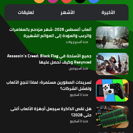
الموقع
الأخيرة
الأشهر
تعليقات
RSS
ألعاب أغسطس 2026: شهر مزدحم بالمغامرات
والرعب والعودة إلى العوالم الشهيرة
منذ أسبوع واحد
جميع الأسلحة في Assassin’s Creed: Black Flag
Resynced وكيف تحصل عليها
منذ أسبوعين
تسريحات المطورين مستمرة: لماذا تنجح الألعاب
وتفشل الشركات؟
منذ 3 أسابيع
هل نقص الذاكرة سيجعل أجهزة الألعاب أغلى
حتى 2028؟
منذ 3 أسابيع