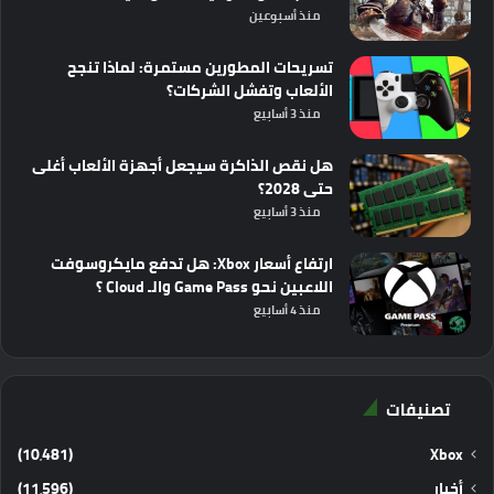
منذ أسبوعين
تسريحات المطورين مستمرة: لماذا تنجح
الألعاب وتفشل الشركات؟
منذ 3 أسابيع
هل نقص الذاكرة سيجعل أجهزة الألعاب أغلى
حتى 2028؟
منذ 3 أسابيع
ارتفاع أسعار Xbox: هل تدفع مايكروسوفت
اللاعبين نحو Game Pass والـ Cloud ؟
منذ 4 أسابيع
تصنيفات
(10٬481)
Xbox
أخبار
(11٬596)