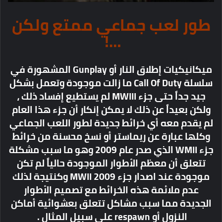
طور لعب جماعي ممتع ولكن
…!
ميكانيكيات إطلاق النار أو Gunplay المشهورة في
سلسلة Call Of Duty ما زالت موجودة وتعمل بشكل
جيد جداً حتى جزء MWIII لم يستطيع إفساد ذلك ،
ولكن بعيداً عن ذلك لا يمكن إنكار أن جزء هذا العام
لم يقدم معه أي خرائط جديدة لطور اللعب الجماعي
وكلها عبارة عن ريماستر أو نسخ محسنة من خرائط
جزء WMII الذي صدر عام 2009 وهو ما سبب مشكلة
تتعلق أن معظم الأطوار الموجودة حالياً لم تكن
موجودة عند اصدار جزء MWII 2009 وكنتيجة لذلك
عدم ملائمة هذه الخرائط مع تصميم الأطوار
الجديدة مما سبب مشاكل تتعلق بعشوائية أماكن
النزول أو respawn على سبيل المثال .