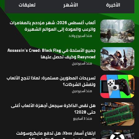
الموقع
الأخيرة
الأشهر
تعليقات
RSS
ألعاب أغسطس 2026: شهر مزدحم بالمغامرات
والرعب والعودة إلى العوالم الشهيرة
منذ أسبوع واحد
جميع الأسلحة في Assassin’s Creed: Black Flag
Resynced وكيف تحصل عليها
منذ أسبوعين
تسريحات المطورين مستمرة: لماذا تنجح الألعاب
وتفشل الشركات؟
منذ أسبوعين
هل نقص الذاكرة سيجعل أجهزة الألعاب أغلى
حتى 2028؟
منذ 3 أسابيع
ارتفاع أسعار Xbox: هل تدفع مايكروسوفت