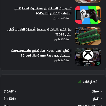
تسريحات المطورين مستمرة: لماذا تنجح
الألعاب وتفشل الشركات؟
منذ أسبوعين
هل نقص الذاكرة سيجعل أجهزة الألعاب أغلى
حتى 2028؟
منذ 3 أسابيع
ارتفاع أسعار Xbox: هل تدفع مايكروسوفت
اللاعبين نحو Game Pass والـ Cloud ؟
منذ 4 أسابيع
تصنيفات
(10٬481)
Xbox
أخبار
(11٬596)
شروحات و حلول
(15)