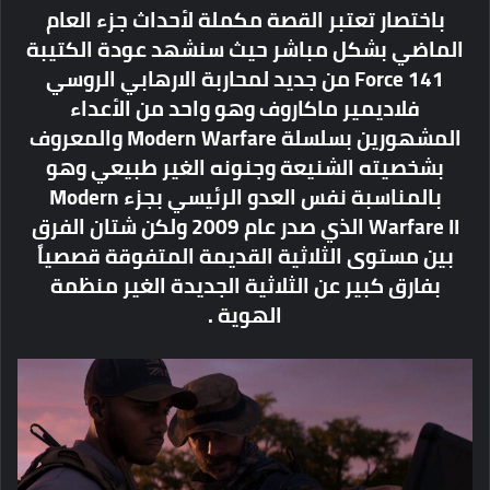
باختصار تعتبر القصة مكملة لأحداث جزء العام
الماضي بشكل مباشر حيث سنشهد عودة الكتيبة
Force 141 من جديد لمحاربة الارهابي الروسي
فلاديمير ماكاروف وهو واحد من الأعداء
المشهورين بسلسلة Modern Warfare والمعروف
بشخصيته الشنيعة وجنونه الغير طبيعي وهو
بالمناسبة نفس العدو الرئيسي بجزء Modern
Warfare II الذي صدر عام 2009 ولكن شتان الفرق
بين مستوى الثلاثية القديمة المتفوقة قصصياً
بفارق كبير عن الثلاثية الجديدة الغير منظمة
الهوية .