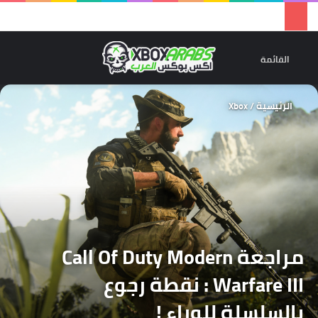
تسجيل 
ال
القائمة
الرئيسية
/
Xbox
مراجعة Call Of Duty Modern
Warfare III : نقطة رجوع
بالسلسلة للوراء !