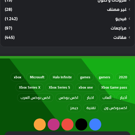
غير مصنف
(28)
فيديو
(1٬242)
مراجعات
(97)
مقالات
(445)
xbox
Microsoft
Halo Infinite
games
gamers
2020
Xbox Series X
Xbox Series S
xbox one
Xbox Game pass
أخبار
ألعاب
اخبار
اكس بوكس
اكس بوكس العرب
اكسبوكس ون
تقنية
جيمز
‫X
فيسبوك
‫YouTube
انستقرام
ملخص