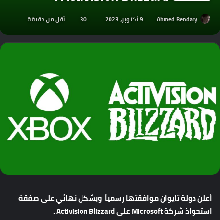
Ahmed Bendary
9 أكتوبر، 2023
30
أقل من دقيقة
أعلن
دولة
تايوان
موافقتها
رسمياً
وبشكل نهائي
على
صفقة
استحواذ
شركة
Microsoft
على
Activision Blizzard .