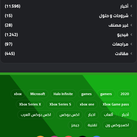
أخبار
(11٬596)
شروحات و حلول
(15)
غير مصنف
(28)
فيديو
(1٬242)
مراجعات
(97)
مقالات
(445)
xbox
Microsoft
Halo Infinite
games
gamers
2020
Xbox Series X
Xbox Series S
xbox one
Xbox Game pass
أخبار
ألعاب
اخبار
اكس بوكس
اكس بوكس العرب
اكسبوكس ون
تقنية
جيمز