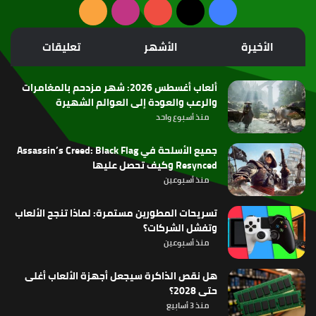
‫X
فيسبوك
‫YouTube
انستقرام
ملخص
الموقع
الأخيرة
الأشهر
تعليقات
RSS
ألعاب أغسطس 2026: شهر مزدحم بالمغامرات
والرعب والعودة إلى العوالم الشهيرة
منذ أسبوع واحد
جميع الأسلحة في Assassin’s Creed: Black Flag
Resynced وكيف تحصل عليها
منذ أسبوعين
تسريحات المطورين مستمرة: لماذا تنجح الألعاب
وتفشل الشركات؟
منذ أسبوعين
هل نقص الذاكرة سيجعل أجهزة الألعاب أغلى
حتى 2028؟
منذ 3 أسابيع