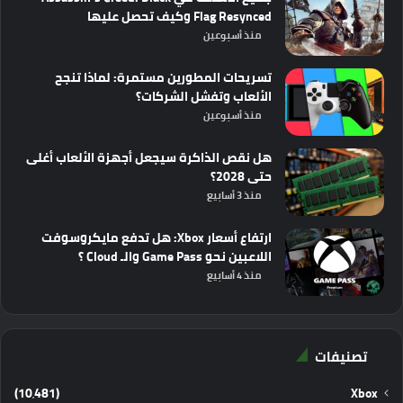
Flag Resynced وكيف تحصل عليها
منذ أسبوعين
تسريحات المطورين مستمرة: لماذا تنجح
الألعاب وتفشل الشركات؟
منذ أسبوعين
هل نقص الذاكرة سيجعل أجهزة الألعاب أغلى
حتى 2028؟
منذ 3 أسابيع
ارتفاع أسعار Xbox: هل تدفع مايكروسوفت
اللاعبين نحو Game Pass والـ Cloud ؟
منذ 4 أسابيع
تصنيفات
(10٬481)
Xbox