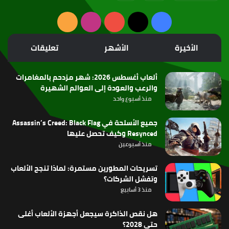
‫X
فيسبوك
‫YouTube
انستقرام
ملخص
الموقع
الأخيرة
الأشهر
تعليقات
RSS
ألعاب أغسطس 2026: شهر مزدحم بالمغامرات
والرعب والعودة إلى العوالم الشهيرة
منذ أسبوع واحد
جميع الأسلحة في Assassin’s Creed: Black Flag
Resynced وكيف تحصل عليها
منذ أسبوعين
تسريحات المطورين مستمرة: لماذا تنجح الألعاب
وتفشل الشركات؟
منذ 3 أسابيع
هل نقص الذاكرة سيجعل أجهزة الألعاب أغلى
حتى 2028؟