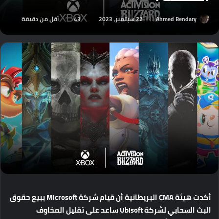
Ahmed Bendary
22 سبتمبر، 2023
43
أقل من دقيقة
أكدت
هيئة
CMA
البريطانية
أن
قيام
شركة
Microsoft
ببيع
حقوق
البث
السحابي
لشركة
Ubisoft
ساعد
على
تقليل
المخاوف