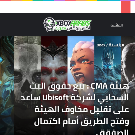
تسجيل 
ال
القائمة
الرئيسية
/
Xbox
هيئة CMA : بيع حقوق البث
السحابي لشركة Ubisoft ساعد
على تقليل مخاوف الهيئة
وفتح الطريق أمام اكتمال
الصفقة .