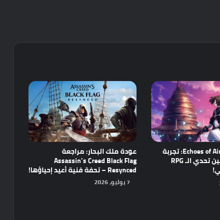
مراجعة Echoes of Aincrad: تجربة
عودة ملك البحار: مراجعة
واعدة تجمع بين تحدي الـ RPG
Assassin’s Creed Black Flag
ي!
Resynced – تحفة فنية أعيد إحياؤها!
7 يوليو، 2026