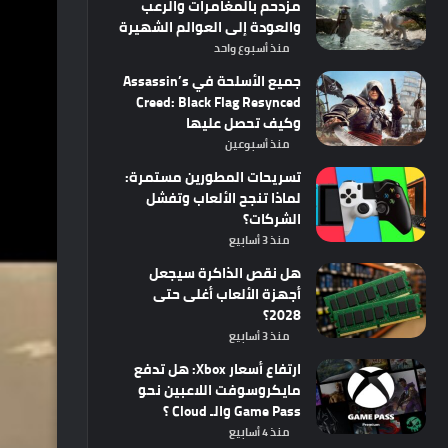
مزدحم بالمغامرات والرعب
والعودة إلى العوالم الشهيرة
منذ أسبوع واحد
جميع الأسلحة في Assassin’s
Creed: Black Flag Resynced
وكيف تحصل عليها
منذ أسبوعين
تسريحات المطورين مستمرة:
لماذا تنجح الألعاب وتفشل
الشركات؟
منذ 3 أسابيع
هل نقص الذاكرة سيجعل
أجهزة الألعاب أغلى حتى
2028؟
منذ 3 أسابيع
ارتفاع أسعار Xbox: هل تدفع
مايكروسوفت اللاعبين نحو
Game Pass والـ Cloud ؟
منذ 4 أسابيع