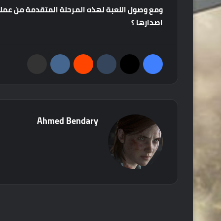
ومع
وصول
اللعبة
لهذه
المرحلة
المتقدمة
من
عملي
اصدارها
؟
فيسبوك
‫X
‏Tumblr
‏Reddit
‏VKontakte
مشاركة عبر البريد
Ahmed Bendary