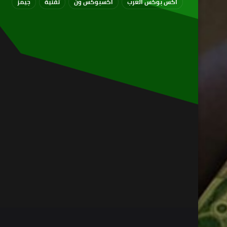
اكس بوكس العرب
اكسبوكس ون
تقنية
جيمز