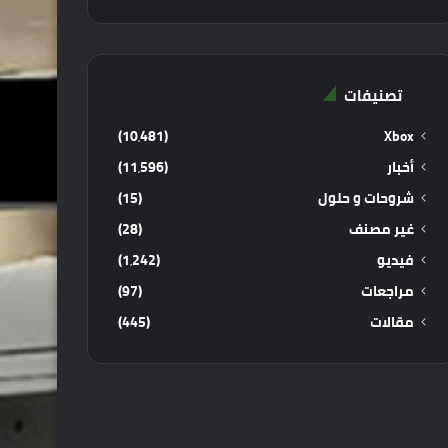
تصنيفات
(10٬481)
Xbox
أخبار
(11٬596)
شروحات و حلول
(15)
غير مصنف
(28)
فيديو
(1٬242)
مراجعات
(97)
مقالات
(445)