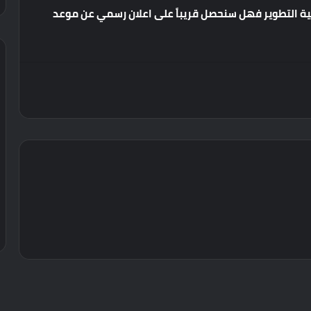
ة
التطوير
فهل
سنحصل
قريباً
على
اعلان
رسمي
عن
موعد