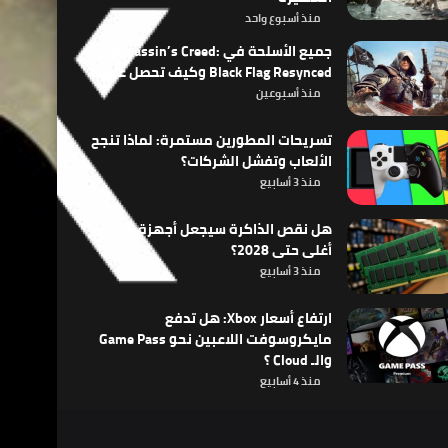
منذ أسبوع واحد
جميع الأسلحة في Assassin’s Creed:
Black Flag Resynced وكيف تحصل عليها
منذ أسبوعين
تسريحات المطورين مستمرة: لماذا تنجح
الألعاب وتفشل الشركات؟
منذ 3 أسابيع
هل نقص الذاكرة سيجعل أجهزة الألعاب
أغلى حتى 2028؟
منذ 3 أسابيع
ارتفاع أسعار Xbox: هل تدفع
مايكروسوفت اللاعبين نحو Game Pass
والـ Cloud ؟
منذ 4 أسابيع