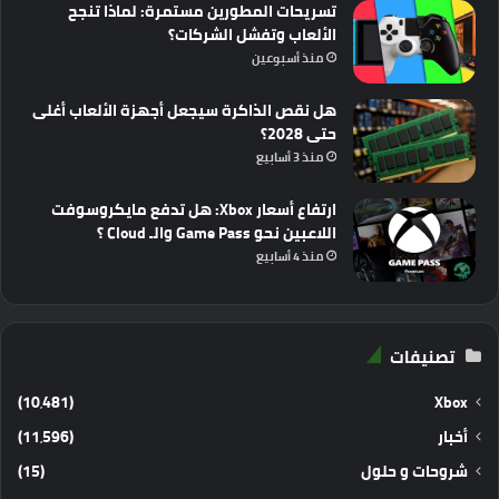
تسريحات المطورين مستمرة: لماذا تنجح
الألعاب وتفشل الشركات؟
منذ أسبوعين
هل نقص الذاكرة سيجعل أجهزة الألعاب أغلى
حتى 2028؟
منذ 3 أسابيع
ارتفاع أسعار Xbox: هل تدفع مايكروسوفت
اللاعبين نحو Game Pass والـ Cloud ؟
منذ 4 أسابيع
تصنيفات
(10٬481)
Xbox
أخبار
(11٬596)
شروحات و حلول
(15)