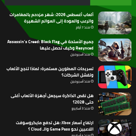
RSS
ألعاب أغسطس 2026: شهر مزدحم بالمغامرات
والرعب والعودة إلى العوالم الشهيرة
منذ 7 أيام
جميع الأسلحة في Assassin’s Creed: Black Flag
Resynced وكيف تحصل عليها
منذ أسبوعين
تسريحات المطورين مستمرة: لماذا تنجح الألعاب
وتفشل الشركات؟
منذ أسبوعين
هل نقص الذاكرة سيجعل أجهزة الألعاب أغلى
حتى 2028؟
منذ 3 أسابيع
ارتفاع أسعار Xbox: هل تدفع مايكروسوفت
اللاعبين نحو Game Pass والـ Cloud ؟
منذ 4 أسابيع