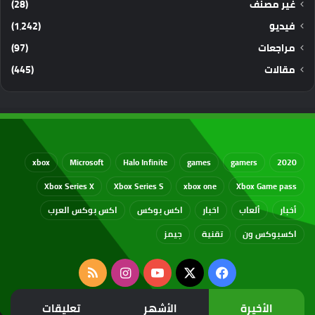
غير مصنف
(28)
فيديو
(1٬242)
مراجعات
(97)
مقالات
(445)
xbox
Microsoft
Halo Infinite
games
gamers
2020
Xbox Series X
Xbox Series S
xbox one
Xbox Game pass
أخبار
ألعاب
اخبار
اكس بوكس
اكس بوكس العرب
اكسبوكس ون
تقنية
جيمز
‫X
فيسبوك
‫YouTube
انستقرام
ملخص
الموقع
الأخيرة
الأشهر
تعليقات