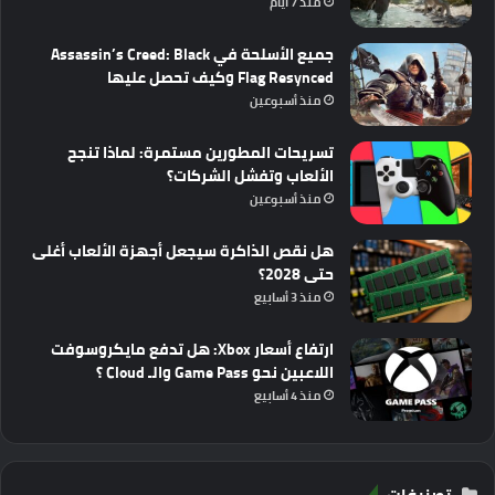
منذ 7 أيام
جميع الأسلحة في Assassin’s Creed: Black
Flag Resynced وكيف تحصل عليها
منذ أسبوعين
تسريحات المطورين مستمرة: لماذا تنجح
الألعاب وتفشل الشركات؟
منذ أسبوعين
هل نقص الذاكرة سيجعل أجهزة الألعاب أغلى
حتى 2028؟
منذ 3 أسابيع
ارتفاع أسعار Xbox: هل تدفع مايكروسوفت
اللاعبين نحو Game Pass والـ Cloud ؟
منذ 4 أسابيع