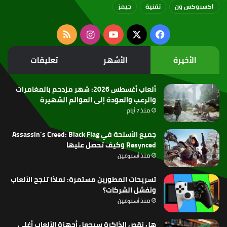
اكسبوكس ون
تقنية
جيمز
‫X
فيسبوك
‫YouTube
انستقرام
ملخص
الموقع
الأخيرة
الأشهر
تعليقات
RSS
ألعاب أغسطس 2026: شهر مزدحم بالمغامرات
والرعب والعودة إلى العوالم الشهيرة
منذ 7 أيام
جميع الأسلحة في Assassin’s Creed: Black Flag
Resynced وكيف تحصل عليها
منذ أسبوعين
تسريحات المطورين مستمرة: لماذا تنجح الألعاب
وتفشل الشركات؟
منذ أسبوعين
هل نقص الذاكرة سيجعل أجهزة الألعاب أغلى