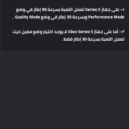
١
–
على
جهاز
Series X
تعمل
اللعبة
بسرعة
60
إطار
في
وضع
Performance Mode
وبسرعة
30
إطار
في
وضع
Quality Mode .
٢
–
أما
على
جهاز
Xbox Series S
لا
يوجد
اختيار
وضع
معين
حيث
تعمل
اللعبة
بسرعة
30
إطار
فقط .