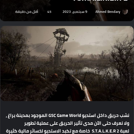
Ahmed Bendary
9 سبتمبر، 2023
45
أقل من دقيقة
نشب
حريق
داخل
استديو
GSC Game World
الموجود
بمدينة
براغ
،
ولا
نعرف
حتى
الآن
مدى
تأثير
الحريق
على
عملية
تطوير
لعبة
S.T.A.L.K.E.R 2
خاصة
مع
تكبد
الاستديو
لخسائر
مالية
كثيرة