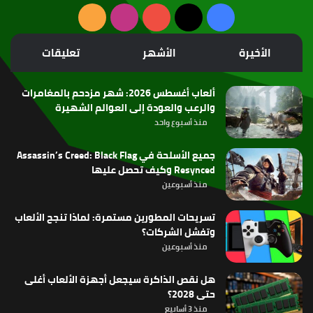
‫X
فيسبوك
‫YouTube
انستقرام
ملخص
الموقع
الأخيرة
الأشهر
تعليقات
RSS
ألعاب أغسطس 2026: شهر مزدحم بالمغامرات
والرعب والعودة إلى العوالم الشهيرة
منذ أسبوع واحد
جميع الأسلحة في Assassin’s Creed: Black Flag
Resynced وكيف تحصل عليها
منذ أسبوعين
تسريحات المطورين مستمرة: لماذا تنجح الألعاب
وتفشل الشركات؟
منذ أسبوعين
هل نقص الذاكرة سيجعل أجهزة الألعاب أغلى
حتى 2028؟
منذ 3 أسابيع