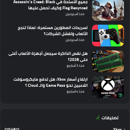
جميع الأسلحة في Assassin’s Creed: Black
Flag Resynced وكيف تحصل عليها
منذ أسبوعين
تسريحات المطورين مستمرة: لماذا تنجح
الألعاب وتفشل الشركات؟
منذ أسبوعين
هل نقص الذاكرة سيجعل أجهزة الألعاب أغلى
حتى 2028؟
منذ 3 أسابيع
ارتفاع أسعار Xbox: هل تدفع مايكروسوفت
اللاعبين نحو Game Pass والـ Cloud ؟
منذ 4 أسابيع
تصنيفات
(10٬481)
Xbox