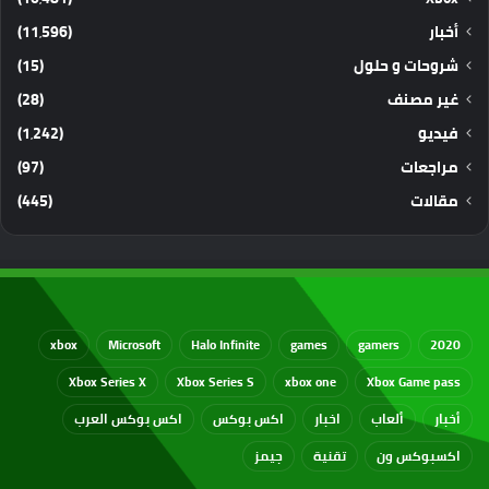
أخبار
(11٬596)
شروحات و حلول
(15)
غير مصنف
(28)
فيديو
(1٬242)
مراجعات
(97)
مقالات
(445)
xbox
Microsoft
Halo Infinite
games
gamers
2020
Xbox Series X
Xbox Series S
xbox one
Xbox Game pass
أخبار
ألعاب
اخبار
اكس بوكس
اكس بوكس العرب
اكسبوكس ون
تقنية
جيمز