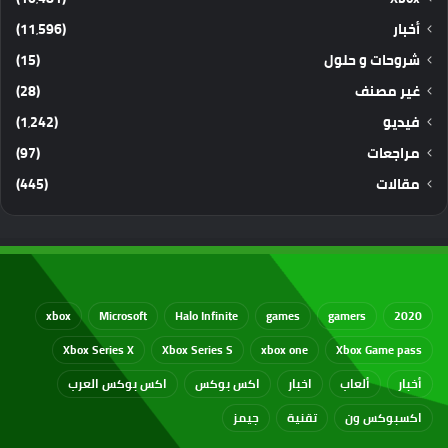
أخبار
(11٬596)
شروحات و حلول
(15)
غير مصنف
(28)
فيديو
(1٬242)
مراجعات
(97)
مقالات
(445)
xbox
Microsoft
Halo Infinite
games
gamers
2020
Xbox Series X
Xbox Series S
xbox one
Xbox Game pass
أخبار
ألعاب
اخبار
اكس بوكس
اكس بوكس العرب
اكسبوكس ون
تقنية
جيمز