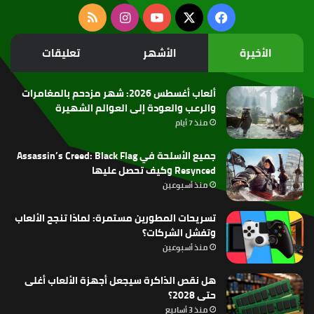
‫X
فيسبوك
‫YouTube
انستقرام
ملخص
الموقع
الأخيرة
الأشهر
تعليقات
RSS
ألعاب أغسطس 2026: شهر مزدحم بالمغامرات
والرعب والعودة إلى العوالم الشهيرة
منذ 7 أيام
جميع الأسلحة في Assassin’s Creed: Black Flag
Resynced وكيف تحصل عليها
منذ أسبوعين
تسريحات المطورين مستمرة: لماذا تنجح الألعاب
وتفشل الشركات؟
منذ أسبوعين
هل نقص الذاكرة سيجعل أجهزة الألعاب أغلى
حتى 2028؟
منذ 3 أسابيع