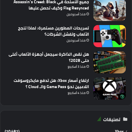
جميع الأسلحة في Assassin’s Creed: Black
Flag Resynced وكيف تحصل عليها
منذ أسبوعين
تسريحات المطورين مستمرة: لماذا تنجح
الألعاب وتفشل الشركات؟
منذ أسبوعين
هل نقص الذاكرة سيجعل أجهزة الألعاب أغلى
حتى 2028؟
منذ 3 أسابيع
ارتفاع أسعار Xbox: هل تدفع مايكروسوفت
اللاعبين نحو Game Pass والـ Cloud ؟
منذ 4 أسابيع
تصنيفات
(10٬481)
Xbox