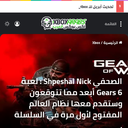
تحديث أبريل للـ Xbox صار متاح، وهذه أهم الميزات اللي بتغير تجربتك!
تسجيل 
ال
القائمة
الرئيسية
/
Xbox
الصحفي Shpeshal Nick : لعبة
Gears 6 أبعد مما تتوقعون
وستقدم معها نظام العالم
المفتوح لأول مرة في السلسلة
.