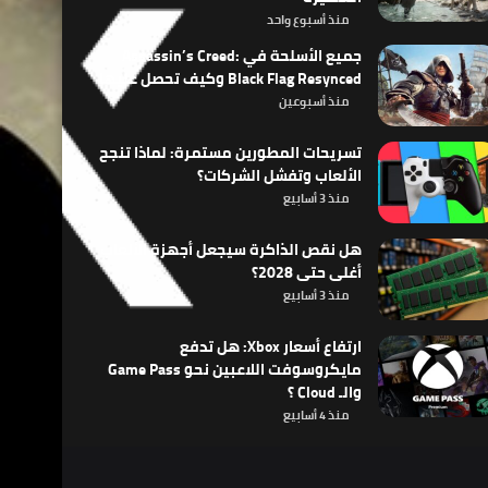
منذ أسبوع واحد
جميع الأسلحة في Assassin’s Creed:
Black Flag Resynced وكيف تحصل عليها
منذ أسبوعين
تسريحات المطورين مستمرة: لماذا تنجح
الألعاب وتفشل الشركات؟
منذ 3 أسابيع
هل نقص الذاكرة سيجعل أجهزة الألعاب
أغلى حتى 2028؟
منذ 3 أسابيع
ارتفاع أسعار Xbox: هل تدفع
مايكروسوفت اللاعبين نحو Game Pass
والـ Cloud ؟
منذ 4 أسابيع