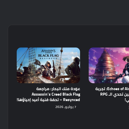
مراجعة Echoes of Aincrad: تجربة
عودة ملك البحار: مراجعة
واعدة تجمع بين تحدي الـ RPG
Assassin’s Creed Black Flag
ي!
Resynced – تحفة فنية أعيد إحياؤها!
7 يوليو، 2026