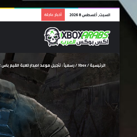
السبت, أغسطس 8 2026
أخبار عاجلة
الرئيسية
/
Xbox
/
رسمياً : تأجيل موعد اصدار لعبة القيم باس S.T.A.L.K.E.R. 2 للربع الأول من عام 2024 .