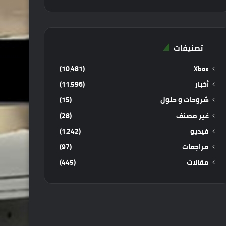
تصنيفات
(10٬481)
Xbox
أخبار
(11٬596)
شروحات و حلول
(15)
غير مصنف
(28)
فيديو
(1٬242)
مراجعات
(97)
مقالات
(445)