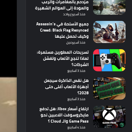
مزدحم بالمغامرات والرعب
والعودة إلى العوالم الشهيرة
منذ أسبوع واحد
جميع الأسلحة في Assassin’s
Creed: Black Flag Resynced
وكيف تحصل عليها
منذ أسبوعين
تسريحات المطورين مستمرة:
لماذا تنجح الألعاب وتفشل
الشركات؟
منذ 3 أسابيع
هل نقص الذاكرة سيجعل
أجهزة الألعاب أغلى حتى
2028؟
منذ 3 أسابيع
ارتفاع أسعار Xbox: هل تدفع
مايكروسوفت اللاعبين نحو
Game Pass والـ Cloud ؟
منذ 4 أسابيع