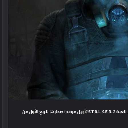
للعبة
S.T.A.L.K.E.R. 2
تأجيل
موعد
اصدارها
للربع
الأول
من