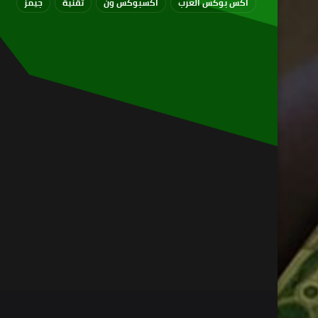
اكس بوكس العرب
اكسبوكس ون
تقنية
جيمز