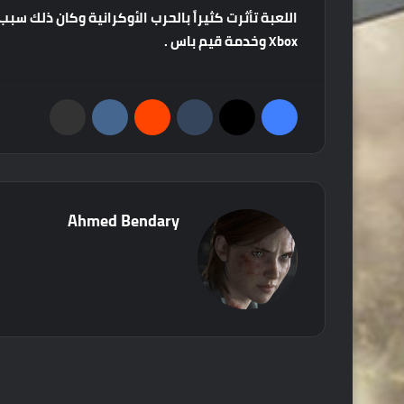
اللعبة
تأثرت
كثيراً
بالحرب
الأوكرانية
وكان
ذلك
سبب
Xbox
وخدمة
قيم
باس
.
فيسبوك
‫X
‏Tumblr
‏Reddit
‏VKontakte
مشاركة عبر البريد
Ahmed Bendary