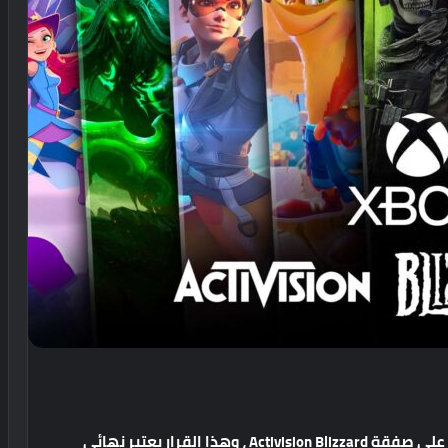
على
صفقة
Activision Blizzard
،
وهذا
القرار
يعتبر
نهائي