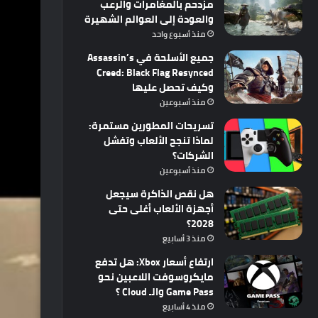
مزدحم بالمغامرات والرعب
والعودة إلى العوالم الشهيرة
منذ أسبوع واحد
جميع الأسلحة في Assassin’s
Creed: Black Flag Resynced
وكيف تحصل عليها
منذ أسبوعين
تسريحات المطورين مستمرة:
لماذا تنجح الألعاب وتفشل
الشركات؟
منذ أسبوعين
هل نقص الذاكرة سيجعل
أجهزة الألعاب أغلى حتى
2028؟
منذ 3 أسابيع
ارتفاع أسعار Xbox: هل تدفع
مايكروسوفت اللاعبين نحو
Game Pass والـ Cloud ؟
منذ 4 أسابيع