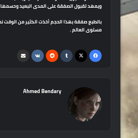
ويمهد
لقبول
الصفقة
على
المدى
البعيد
وحسمها
بالطبع
صفقة
بهذا
الحجم
أخذت
الكثير
من
الوقت
نظ
مستوى
العالم
.
فيسبوك
‫X
‏Tumblr
‏Reddit
‏VKontakte
مشاركة عبر البريد
Ahmed Bendary