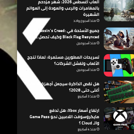
ألعاب أغسطس 2026: شهر مزدحم
بالمغامرات والرعب والعودة إلى العوالم
الشهيرة
منذ أسبوع واحد
جميع الأسلحة في Assassin’s Creed:
Black Flag Resynced وكيف تحصل عليها
منذ أسبوعين
تسريحات المطورين مستمرة: لماذا تنجح
الألعاب وتفشل الشركات؟
منذ أسبوعين
هل نقص الذاكرة سيجعل أجهزة الألعاب
أغلى حتى 2028؟
منذ 3 أسابيع
ارتفاع أسعار Xbox: هل تدفع
مايكروسوفت اللاعبين نحو Game Pass
والـ Cloud ؟
منذ 4 أسابيع