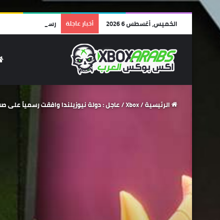
الخميس, أغسطس 6 2026
أخبار عاجلة
رسمياً: Resonance قادمة للقيم باس داي ون! عودة عالم A Plague Tale في 2026!
الرئيسية
/
Xbox
/
عاجل : دولة نيوزيلندا وافقت رسمياً على صفقة vision Blizzard