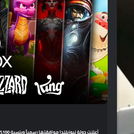
أعلنت
دولة
نيوزيلندا
موافقتها
رسمياً
وبنسبة
100%