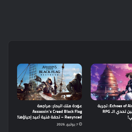
مراجعة Echoes of Aincrad: تجربة
عودة ملك البحار: مراجعة
واعدة تجمع بين تحدي الـ RPG
Assassin’s Creed Black Flag
ي!
Resynced – تحفة فنية أعيد إحياؤها!
7 يوليو، 2026