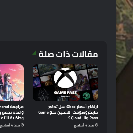
مقالات ذات صلة
ارتفاع أسعار Xbox: هل تدفع
مايكروسوفت اللاعبين نحو Game
Pass والـ Cloud ؟
وجاذبية الأنم
منذ 4 أسابيع
منذ 4 أسابيع