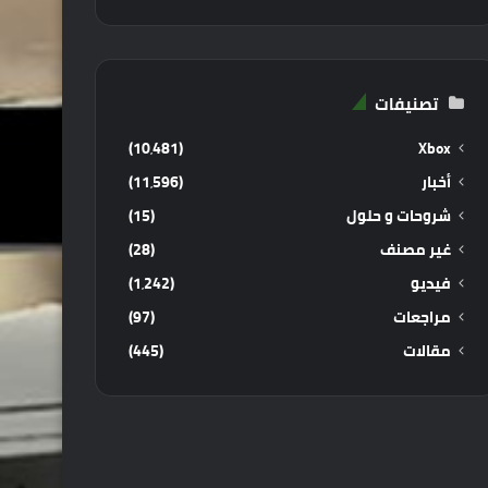
تصنيفات
(10٬481)
Xbox
أخبار
(11٬596)
شروحات و حلول
(15)
غير مصنف
(28)
فيديو
(1٬242)
مراجعات
(97)
مقالات
(445)