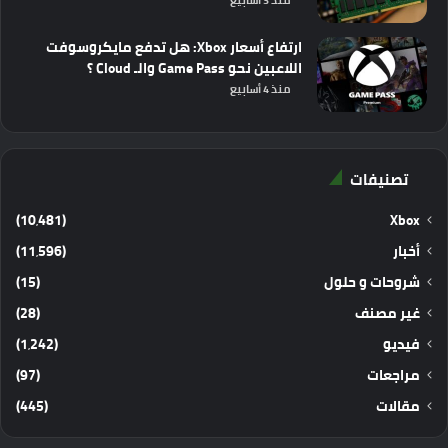
ارتفاع أسعار Xbox: هل تدفع مايكروسوفت
اللاعبين نحو Game Pass والـ Cloud ؟
منذ 4 أسابيع
تصنيفات
(10٬481)
Xbox
أخبار
(11٬596)
شروحات و حلول
(15)
غير مصنف
(28)
فيديو
(1٬242)
مراجعات
(97)
مقالات
(445)