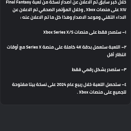
خلال
خبر
سابق
تم
الاعلان
عن
اصدار
نسخة
من
لعبة
Final Fantasy
XIV
على
منصات
Xbox
،
وخلال
المؤتمر
الصحفي
تم
الاعلان
عن
الاداء
التقني
وموعد
الاصدار
وهذا
كل
ما
تم
الاعلان
عنه
:
١
–
ستصدر
فقط
على
منصات
Xbox Series X/S
٢
–
اللعبة
ستعمل
بدقة
4K
كاملة
على
منصة
Series X
مع
أوقات
انتظار
أقل
٣
–
ستصدر
بشكل
رقمي
فقط
٤
–
ستحصل
اللعبة
خلال
ربيع
عام
2024
على
نسخة
بيتا
مفتوحة
للجميع
على
منصات
Xbox .