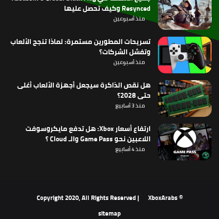
Resynced وكيف تحصل عليها
منذ أسبوعين
تسريحات المطورين مستمرة: لماذا تنجح الألعاب
وتفشل الشركات؟
منذ أسبوعين
هل نقص الذاكرة سيجعل أجهزة الألعاب أغلى
حتى 2028؟
منذ 3 أسابيع
ارتفاع أسعار Xbox: هل تدفع مايكروسوفت
اللاعبين نحو Game Pass والـ Cloud ؟
منذ 4 أسابيع
XboxArabs
© Copyright 2020, All Rights Reserved |
sitemap