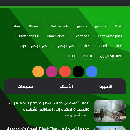
xbox
Microsoft
Halo Infinite
games
gamers
2020
Xbox Series X
Xbox Series S
xbox one
Xbox Game pass
أخبار
ألعاب
اخبار
اكس بوكس
اكس بوكس العرب
اكسبوكس ون
تقنية
جيمز
‫X
فيسبوك
‫YouTube
انستقرام
ملخص
الموقع
الأخيرة
الأشهر
تعليقات
RSS
ألعاب أغسطس 2026: شهر مزدحم بالمغامرات
والرعب والعودة إلى العوالم الشهيرة
منذ أسبوع واحد
جميع الأسلحة في Assassin’s Creed: Black Flag