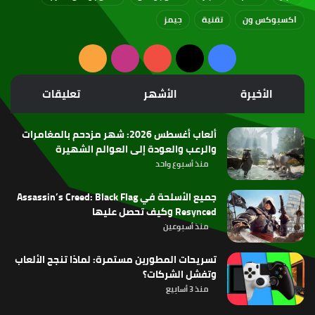
اكسبوكس ون
تقنية
جيمز
‫X
فيسبوك
‫YouTube
انستقرام
ملخص
الموقع
الأخيرة
الأشهر
تعليقات
RSS
ألعاب أغسطس 2026: شهر مزدحم بالمغامرات
والرعب والعودة إلى العوالم الشهيرة
منذ أسبوع واحد
جميع الأسلحة في Assassin’s Creed: Black Flag
Resynced وكيف تحصل عليها
منذ أسبوعين
تسريحات المطورين مستمرة: لماذا تنجح الألعاب
وتفشل الشركات؟
منذ 3 أسابيع