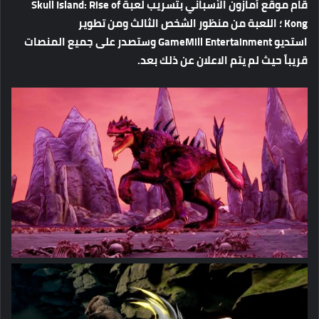
قام
موقع
أمازون
الأسباني
بتسريب
لعبة
Skull Island: Rise of
Kong
؛
اللعبة
من
منظور
الشخص
الثالث
ومن
تطوير
استديو
GameMill Entertainment
وستصدر
على
جميع
المنصات
قريباً
حيث
لم
يتم
الاعلان
عن
ذلك
بعد
.