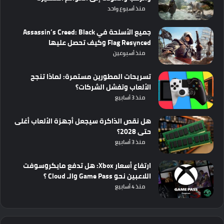
منذ أسبوع واحد
جميع الأسلحة في Assassin’s Creed: Black
Flag Resynced وكيف تحصل عليها
منذ أسبوعين
تسريحات المطورين مستمرة: لماذا تنجح
الألعاب وتفشل الشركات؟
منذ 3 أسابيع
هل نقص الذاكرة سيجعل أجهزة الألعاب أغلى
حتى 2028؟
منذ 3 أسابيع
ارتفاع أسعار Xbox: هل تدفع مايكروسوفت
اللاعبين نحو Game Pass والـ Cloud ؟
منذ 4 أسابيع