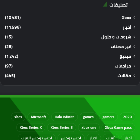
تصنيفات
(10٬481)
Xbox
أخبار
(11٬596)
شروحات و حلول
(15)
غير مصنف
(28)
فيديو
(1٬242)
مراجعات
(97)
مقالات
(445)
xbox
Microsoft
Halo Infinite
games
gamers
2020
Xbox Series X
Xbox Series S
xbox one
Xbox Game pass
أخبار
ألعاب
اخبار
اكس بوكس
اكس بوكس العرب