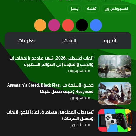
اكسبوكس ون
تقنية
جيمز
‫X
فيسبوك
‫YouTube
انستقرام
ملخص
الموقع
الأخيرة
الأشهر
تعليقات
RSS
ألعاب أغسطس 2026: شهر مزدحم بالمغامرات
والرعب والعودة إلى العوالم الشهيرة
منذ أسبوع واحد
جميع الأسلحة في Assassin’s Creed: Black Flag
Resynced وكيف تحصل عليها
منذ أسبوعين
تسريحات المطورين مستمرة: لماذا تنجح الألعاب
وتفشل الشركات؟
منذ 3 أسابيع