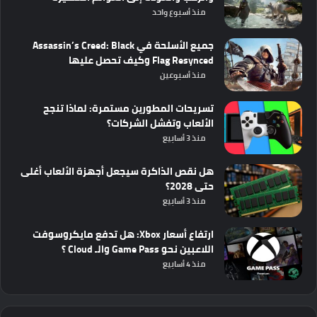
منذ أسبوع واحد
جميع الأسلحة في Assassin’s Creed: Black
Flag Resynced وكيف تحصل عليها
منذ أسبوعين
تسريحات المطورين مستمرة: لماذا تنجح
الألعاب وتفشل الشركات؟
منذ 3 أسابيع
هل نقص الذاكرة سيجعل أجهزة الألعاب أغلى
حتى 2028؟
منذ 3 أسابيع
ارتفاع أسعار Xbox: هل تدفع مايكروسوفت
اللاعبين نحو Game Pass والـ Cloud ؟
منذ 4 أسابيع