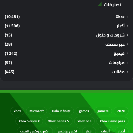
تصنيفات
(10٬481)
Xbox
أخبار
(11٬596)
شروحات و حلول
(15)
غير مصنف
(28)
فيديو
(1٬242)
مراجعات
(97)
مقالات
(445)
xbox
Microsoft
Halo Infinite
games
gamers
2020
Xbox Series X
Xbox Series S
xbox one
Xbox Game pass
أخبار
ألعاب
اخبار
اكس بوكس
اكس بوكس العرب