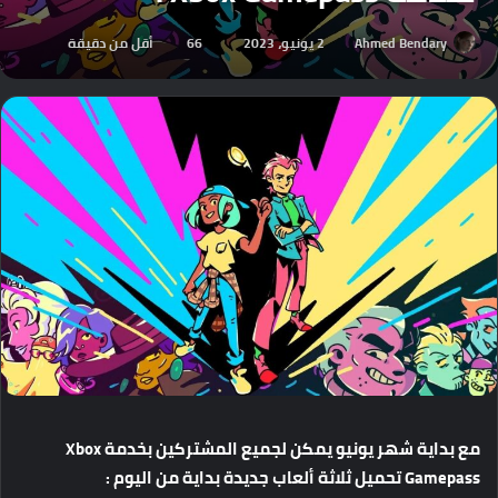
Ahmed Bendary
2 يونيو، 2023
66
أقل من دقيقة
مع
بداية
شهر
يونيو
يمكن
لجميع
المشتركين
بخدمة
Xbox
Gamepass
تحميل
ثلاثة
ألعاب
جديدة
بداية
من
اليوم
: