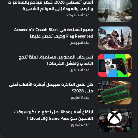
ألعاب أغسطس 2026: شهر مزدحم بالمغامرات
والرعب والعودة إلى العوالم الشهيرة
منذ أسبوع واحد
جميع الأسلحة في Assassin’s Creed: Black
Flag Resynced وكيف تحصل عليها
منذ أسبوعين
تسريحات المطورين مستمرة: لماذا تنجح
الألعاب وتفشل الشركات؟
منذ أسبوعين
هل نقص الذاكرة سيجعل أجهزة الألعاب أغلى
حتى 2028؟
منذ 3 أسابيع
ارتفاع أسعار Xbox: هل تدفع مايكروسوفت
اللاعبين نحو Game Pass والـ Cloud ؟
منذ 4 أسابيع