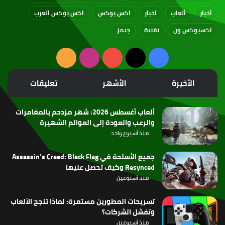
أخبار
ألعاب
اخبار
اكس بوكس
اكس بوكس العرب
اكسبوكس ون
تقنية
جيمز
‫X
فيسبوك
‫YouTube
انستقرام
ملخص
الموقع
الأخيرة
الأشهر
تعليقات
RSS
ألعاب أغسطس 2026: شهر مزدحم بالمغامرات
والرعب والعودة إلى العوالم الشهيرة
منذ أسبوع واحد
جميع الأسلحة في Assassin’s Creed: Black Flag
Resynced وكيف تحصل عليها
منذ أسبوعين
تسريحات المطورين مستمرة: لماذا تنجح الألعاب
وتفشل الشركات؟
منذ أسبوعين