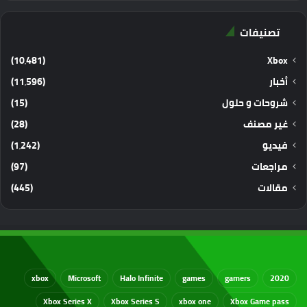
تصنيفات
(10٬481)
Xbox
أخبار
(11٬596)
شروحات و حلول
(15)
غير مصنف
(28)
فيديو
(1٬242)
مراجعات
(97)
مقالات
(445)
xbox
Microsoft
Halo Infinite
games
gamers
2020
Xbox Series X
Xbox Series S
xbox one
Xbox Game pass