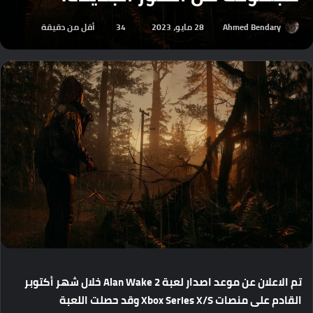
Ahmed Bendary
28 مايو، 2023
34
أقل من دقيقة
تم
الاعلان
عن
موعد
اصدار
لعبة
Alan Wake 2
خلال
شهر
أكتوبر
القادم
على
منصات
Xbox Series X/S
وقد
حصلت
اللعبة