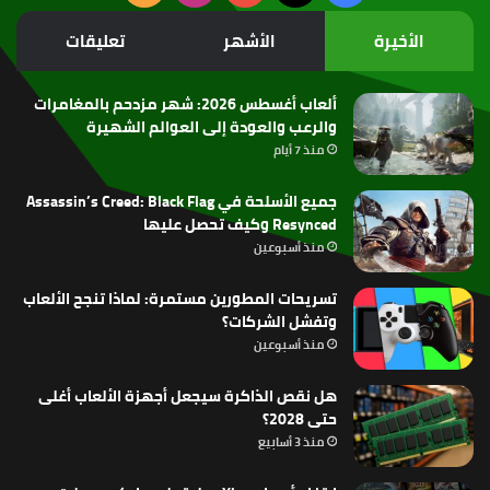
الموقع
الأخيرة
الأشهر
تعليقات
RSS
ألعاب أغسطس 2026: شهر مزدحم بالمغامرات
والرعب والعودة إلى العوالم الشهيرة
منذ 7 أيام
جميع الأسلحة في Assassin’s Creed: Black Flag
Resynced وكيف تحصل عليها
منذ أسبوعين
تسريحات المطورين مستمرة: لماذا تنجح الألعاب
وتفشل الشركات؟
منذ أسبوعين
هل نقص الذاكرة سيجعل أجهزة الألعاب أغلى
حتى 2028؟
منذ 3 أسابيع