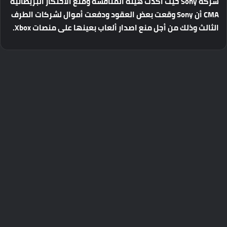
شركة
Sony
حيث
أكدت
هيئة
المنافسة
ومنع
الاحتكار
البريطانية
CMA
أن
Sony
وقعت
بعض
العقود
ودفعت
أموال
لشركات
الطرف
الثالث
وذلك
من
أجل
منع
اصدار
ألعاب
بعينها
على
منصات
Xbox.