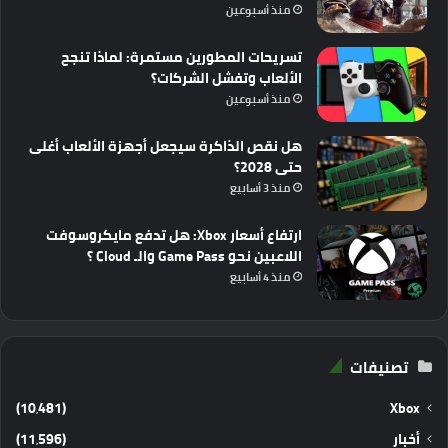
منذ أسبوعين
تسريحات المطورين مستمرة: لماذا تنجح
الألعاب وتفشل الشركات؟
منذ أسبوعين
هل نقص الذاكرة سيجعل أجهزة الألعاب أغلى
حتى 2028؟
منذ 3 أسابيع
ارتفاع أسعار Xbox: هل تدفع مايكروسوفت
اللاعبين نحو Game Pass والـ Cloud ؟
منذ 4 أسابيع
تصنيفات
(10٬481)
Xbox
أخبار
(11٬596)