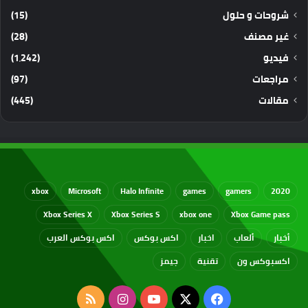
شروحات و حلول
(15)
غير مصنف
(28)
فيديو
(1٬242)
مراجعات
(97)
مقالات
(445)
xbox
Microsoft
Halo Infinite
games
gamers
2020
Xbox Series X
Xbox Series S
xbox one
Xbox Game pass
أخبار
ألعاب
اخبار
اكس بوكس
اكس بوكس العرب
اكسبوكس ون
تقنية
جيمز
‫X
فيسبوك
‫YouTube
انستقرام
ملخص