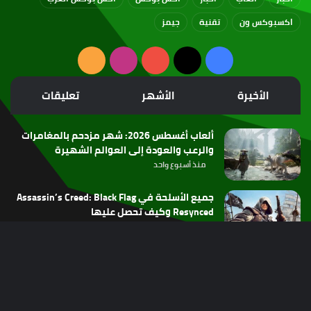
اكسبوكس ون
تقنية
جيمز
‫X
فيسبوك
‫YouTube
انستقرام
ملخص
الموقع
الأخيرة
الأشهر
تعليقات
RSS
ألعاب أغسطس 2026: شهر مزدحم بالمغامرات
والرعب والعودة إلى العوالم الشهيرة
منذ أسبوع واحد
جميع الأسلحة في Assassin’s Creed: Black Flag
Resynced وكيف تحصل عليها
منذ أسبوعين
تسريحات المطورين مستمرة: لماذا تنجح الألعاب
زر
وتفشل الشركات؟
منذ أسبوعين
ال