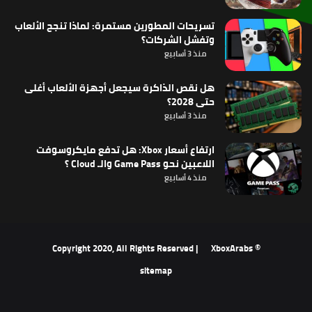
تسريحات المطورين مستمرة: لماذا تنجح الألعاب
وتفشل الشركات؟
منذ 3 أسابيع
هل نقص الذاكرة سيجعل أجهزة الألعاب أغلى
حتى 2028؟
منذ 3 أسابيع
ارتفاع أسعار Xbox: هل تدفع مايكروسوفت
اللاعبين نحو Game Pass والـ Cloud ؟
منذ 4 أسابيع
XboxArabs
© Copyright 2020, All Rights Reserved |
sitemap
‫X
فيسبوك
‫YouTube
انستقرام
ملخص