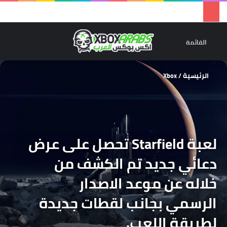
تسجيل 
ال
القائمة
الرئيسية
/
Xbox
لعبة Starfield تحصل على عرض
دعائي جديد تم الكشف من
خلاله عن موعد الاصدار
الرسمي بجانب لقطات جديدة
لطريقة اللعب.