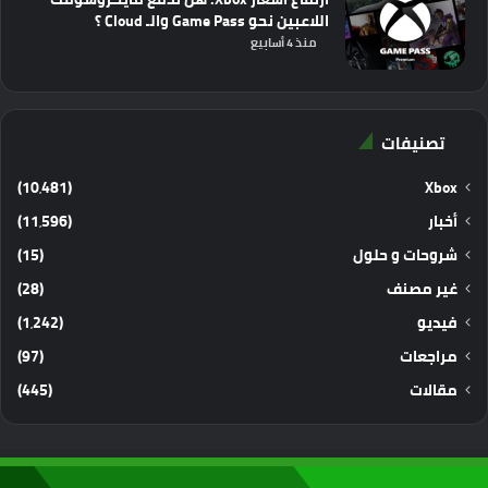
اللاعبين نحو Game Pass والـ Cloud ؟
منذ 4 أسابيع
تصنيفات
(10٬481)
Xbox
أخبار
(11٬596)
شروحات و حلول
(15)
غير مصنف
(28)
فيديو
(1٬242)
مراجعات
(97)
مقالات
(445)