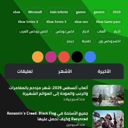
xbox
Microsoft
Halo Infinite
games
gamers
2020
Xbox Series X
Xbox Series S
xbox one
Xbox Game pass
أخبار
ألعاب
اخبار
اكس بوكس
اكس بوكس العرب
اكسبوكس ون
تقنية
جيمز
‫X
فيسبوك
‫YouTube
انستقرام
ملخص
الموقع
الأخيرة
الأشهر
تعليقات
RSS
ألعاب أغسطس 2026: شهر مزدحم بالمغامرات
والرعب والعودة إلى العوالم الشهيرة
منذ أسبوع واحد
جميع الأسلحة في Assassin’s Creed: Black Flag
Resynced وكيف تحصل عليها
منذ أسبوعين