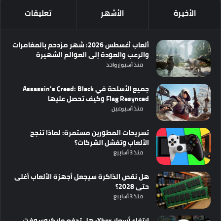
الأخيرة
الأشهر
تعليقات
ألعاب أغسطس 2026: شهر مزدحم بالمغامرات
والرعب والعودة إلى العوالم الشهيرة
منذ أسبوع واحد
جميع الأسلحة في Assassin’s Creed: Black
Flag Resynced وكيف تحصل عليها
منذ أسبوعين
تسريحات المطورين مستمرة: لماذا تنجح
الألعاب وتفشل الشركات؟
منذ 3 أسابيع
هل نقص الذاكرة سيجعل أجهزة الألعاب أغلى
حتى 2028؟
منذ 3 أسابيع
ارتفاع أسعار Xbox: هل تدفع مايكروسوفت