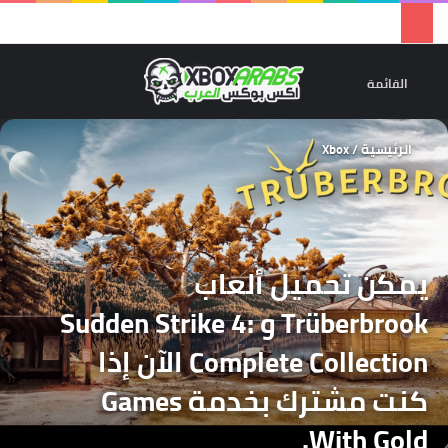
تسجيل 
ال
القائمة
الرئيسية
/
Xbox
يمكن تحميل ألعاب
Trüberbrook و Sudden Strike 4:
Complete Collection الآن إذا
كنت مشترك بخدمة Games
With Gold.