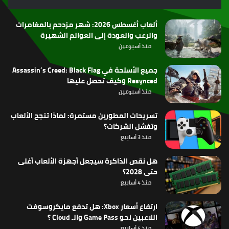
RSS
ألعاب أغسطس 2026: شهر مزدحم بالمغامرات
والرعب والعودة إلى العوالم الشهيرة
منذ أسبوعين
جميع الأسلحة في Assassin’s Creed: Black Flag
Resynced وكيف تحصل عليها
منذ أسبوعين
تسريحات المطورين مستمرة: لماذا تنجح الألعاب
وتفشل الشركات؟
منذ 3 أسابيع
هل نقص الذاكرة سيجعل أجهزة الألعاب أغلى
حتى 2028؟
منذ 4 أسابيع
ارتفاع أسعار Xbox: هل تدفع مايكروسوفت
اللاعبين نحو Game Pass والـ Cloud ؟
منذ 4 أسابيع