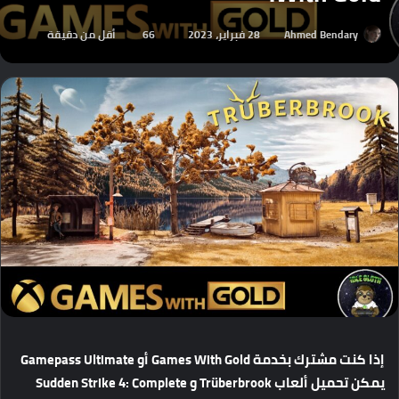
Ahmed Bendary
28 فبراير، 2023
66
أقل من دقيقة
إذا
كنت
مشترك
بخدمة
Games With Gold
أو
Gamepass Ultimate
يمكن
تحميل
ألعاب
Trüberbrook
و
Sudden Strike 4: Complete