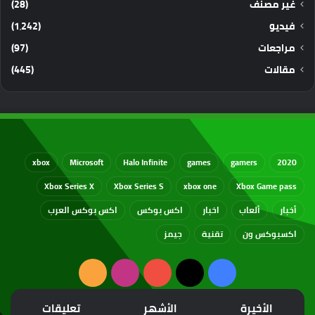
غير مصنف
(28)
فيديو
(1٬242)
مراجعات
(97)
مقالات
(445)
xbox
Microsoft
Halo Infinite
games
gamers
2020
Xbox Series X
Xbox Series S
xbox one
Xbox Game pass
أخبار
ألعاب
اخبار
اكس بوكس
اكس بوكس العرب
اكسبوكس ون
تقنية
جيمز
‫X
فيسبوك
‫YouTube
انستقرام
ملخص
الموقع
الأخيرة
الأشهر
تعليقات