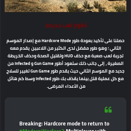
أطوار لعب جديدة.
حصلنا على تأكيد بعودة طور Hardcore Mode مع إصدار الموسم
الثاني ؛ وهو طور مفضل لدى الكثير من اللاعبين يقدم معه
تجربة لعب صعبة مع حذف HUD وتقليل الصحة وحذف الخريطة
الصغيرة ، إلى جانب ذلك ستعود أطور Gun Game و Infected من
جديد مع
الموسم الثاني حيث يقدم طور Gun Game تغيير للسلاح
مع كل عملية قتل بينما يقذف بك طور Infected وسط كم هائل
من الأعداء المرضى.
Breaking: Hardcore mode to return to
#ModernWarfare2
Multiplayer with