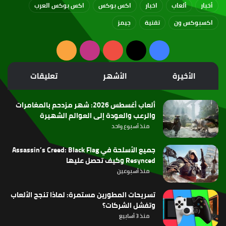
أخبار
ألعاب
اخبار
اكس بوكس
اكس بوكس العرب
اكسبوكس ون
تقنية
جيمز
‫X
فيسبوك
‫YouTube
انستقرام
ملخص
الموقع
الأخيرة
الأشهر
تعليقات
RSS
ألعاب أغسطس 2026: شهر مزدحم بالمغامرات
والرعب والعودة إلى العوالم الشهيرة
منذ أسبوع واحد
جميع الأسلحة في Assassin’s Creed: Black Flag
Resynced وكيف تحصل عليها
منذ أسبوعين
تسريحات المطورين مستمرة: لماذا تنجح الألعاب
وتفشل الشركات؟
منذ 3 أسابيع