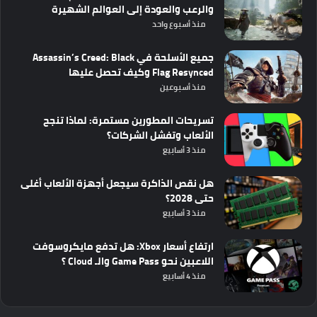
والرعب والعودة إلى العوالم الشهيرة
منذ أسبوع واحد
جميع الأسلحة في Assassin’s Creed: Black
Flag Resynced وكيف تحصل عليها
منذ أسبوعين
تسريحات المطورين مستمرة: لماذا تنجح
الألعاب وتفشل الشركات؟
منذ 3 أسابيع
هل نقص الذاكرة سيجعل أجهزة الألعاب أغلى
حتى 2028؟
منذ 3 أسابيع
ارتفاع أسعار Xbox: هل تدفع مايكروسوفت
اللاعبين نحو Game Pass والـ Cloud ؟
منذ 4 أسابيع