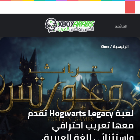
تسجيل 
ال
القائمة
الرئيسية
/
Xbox
لعبة Hogwarts Legacy تقدم
معها تعريب احترافي
واستثنائي للغة العربية.