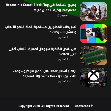
جميع الأسلحة في Assassin’s Creed: Black Flag
Resynced وكيف تحصل عليها
منذ أسبوعين
تسريحات المطورين مستمرة: لماذا تنجح الألعاب
وتفشل الشركات؟
منذ 3 أسابيع
هل نقص الذاكرة سيجعل أجهزة الألعاب أغلى
حتى 2028؟
منذ 3 أسابيع
ارتفاع أسعار Xbox: هل تدفع مايكروسوفت
اللاعبين نحو Game Pass والـ Cloud ؟
منذ 4 أسابيع
XboxArabs
© Copyright 2020, All Rights Reserved |