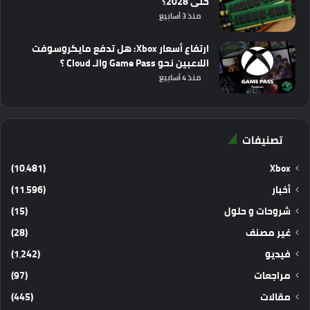
حتى 2028؟
منذ 3 أسابيع
ارتفاع أسعار Xbox: هل تدفع مايكروسوفت
اللاعبين نحو Game Pass والـ Cloud ؟
منذ 4 أسابيع
تصنيفات
(10٬481)
Xbox
أخبار
(11٬596)
شروحات و حلول
(15)
غير مصنف
(28)
فيديو
(1٬242)
مراجعات
(97)
مقالات
(445)