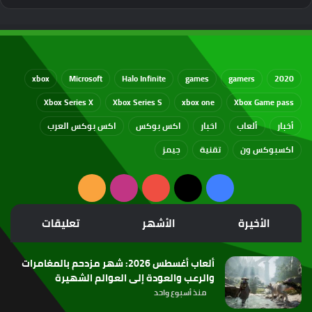
xbox
Microsoft
Halo Infinite
games
gamers
2020
Xbox Series X
Xbox Series S
xbox one
Xbox Game pass
أخبار
ألعاب
اخبار
اكس بوكس
اكس بوكس العرب
اكسبوكس ون
تقنية
جيمز
‫X
فيسبوك
‫YouTube
انستقرام
ملخص
الموقع
الأخيرة
الأشهر
تعليقات
RSS
ألعاب أغسطس 2026: شهر مزدحم بالمغامرات
والرعب والعودة إلى العوالم الشهيرة
منذ أسبوع واحد