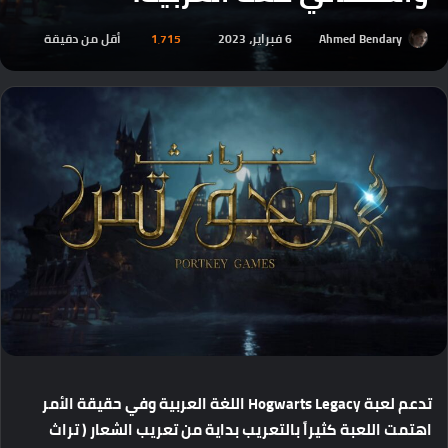
Ahmed Bendary
6 فبراير، 2023
1٬715
أقل من دقيقة
تدعم
لعبة
Hogwarts Legacy
اللغة
العربية
وفي
حقيقة
الأمر
اهتمت
اللعبة
كثيراً
بالتعريب
بداية
من
تعريب
الشعار
(
تراث