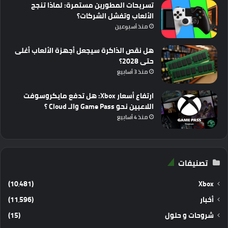
تسريحات المطورين مستمرة: لماذا تنجح
الألعاب وتفشل الشركات؟
منذ أسبوعين
هل نقص الذاكرة سيجعل أجهزة الألعاب أغلى
حتى 2028؟
منذ 3 أسابيع
ارتفاع أسعار Xbox: هل تدفع مايكروسوفت
اللاعبين نحو Game Pass والـ Cloud ؟
منذ 4 أسابيع
تصنيفات
(10٬481)
Xbox
أخبار
(11٬596)
شروحات و حلول
(15)