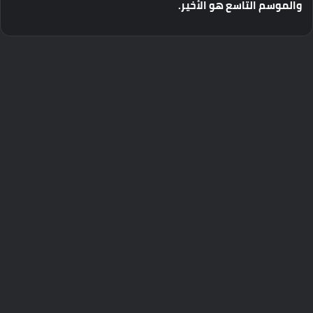
والموسم
التاسع
هو
الأخير
.