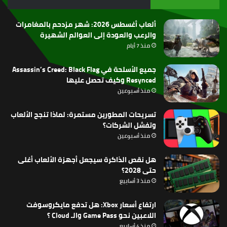
RSS
ألعاب أغسطس 2026: شهر مزدحم بالمغامرات
والرعب والعودة إلى العوالم الشهيرة
منذ 7 أيام
جميع الأسلحة في Assassin’s Creed: Black Flag
Resynced وكيف تحصل عليها
منذ أسبوعين
تسريحات المطورين مستمرة: لماذا تنجح الألعاب
وتفشل الشركات؟
منذ أسبوعين
هل نقص الذاكرة سيجعل أجهزة الألعاب أغلى
حتى 2028؟
منذ 3 أسابيع
ارتفاع أسعار Xbox: هل تدفع مايكروسوفت
اللاعبين نحو Game Pass والـ Cloud ؟
منذ 4 أسابيع