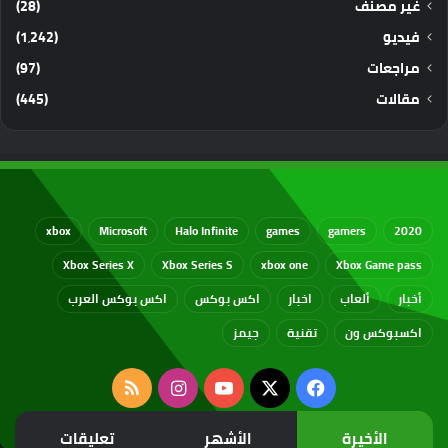
غير مصنف
(28)
فيديو
(1٬242)
مراجعات
(97)
مقالات
(445)
xbox
Microsoft
Halo Infinite
games
gamers
2020
Xbox Series X
Xbox Series S
xbox one
Xbox Game pass
أخبار
ألعاب
اخبار
اكس بوكس
اكس بوكس العرب
اكسبوكس ون
تقنية
جيمز
‫X
فيسبوك
‫YouTube
انستقرام
ملخص
الموقع
الأخيرة
الأشهر
تعليقات