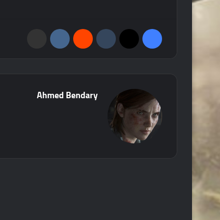
فيسبوك
‫X
‏Tumblr
‏Reddit
‏VKontakte
مشاركة عبر البريد
Ahmed Bendary