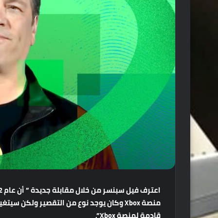
اعترف
فيل
سبنسر
من
خلال
مقابلة
جديدة
”
أن
عام
2022
منصة
Xbox
وكان
يوجد
نوع
من
التقصير
ولكن
سيتغي
قادمة
لمنصة
Xbox”.