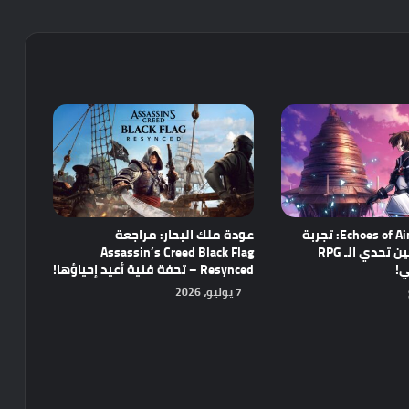
مراجعة Echoes of Aincrad: تجربة
عودة ملك البحار: مراجعة
واعدة تجمع بين تحدي الـ RPG
Assassin’s Creed Black Flag
ي!
Resynced – تحفة فنية أعيد إحياؤها!
7 يوليو، 2026