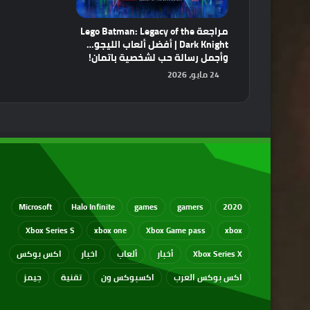
مراجعة Lego Batman: Legacy of the
Dark Knight | أفضل ألعاب الليجو…
وأجمل رسالة حب لشخصية باتمان!
24 مايو، 2026
Microsoft
Halo Infinite
games
gamers
2020
Xbox Series S
xbox one
Xbox Game pass
xbox
Xbox Series X
أخبار
ألعاب
اخبار
اكس بوكس
اكس بوكس العرب
اكسبوكس ون
تقنية
جيمز