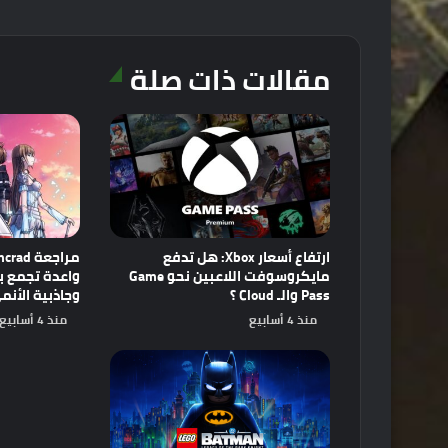
مقالات ذات صلة
ارتفاع أسعار Xbox: هل تدفع
مايكروسوفت اللاعبين نحو Game
Pass والـ Cloud ؟
وجاذبية الأنم
منذ 4 أسابيع
منذ 4 أسابيع