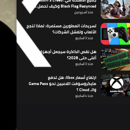
جميع الأسلحة في Assassin’s Creed:
Black Flag Resynced وكيف تحصل عليها
منذ أسبوعين
تسريحات المطورين مستمرة: لماذا تنجح
الألعاب وتفشل الشركات؟
منذ 3 أسابيع
هل نقص الذاكرة سيجعل أجهزة الألعاب
أغلى حتى 2028؟
منذ 3 أسابيع
ارتفاع أسعار Xbox: هل تدفع
مايكروسوفت اللاعبين نحو Game Pass
والـ Cloud ؟
منذ 4 أسابيع