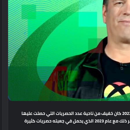
كان
خفيف
من
ناحية
عدد
الحصريات
التي
حصلت
عليها
ر
ذلك
مع
عام
2023
الذي
يحمل
في
جعبته
حصريات
كثيرة