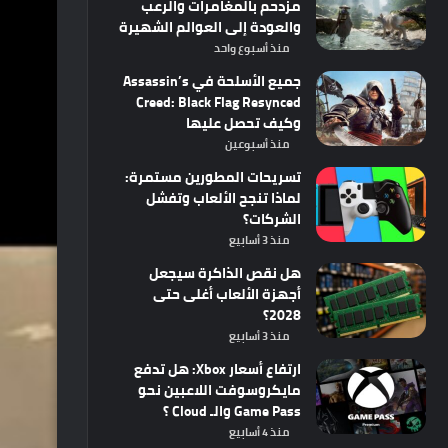
مزدحم بالمغامرات والرعب
والعودة إلى العوالم الشهيرة
منذ أسبوع واحد
جميع الأسلحة في Assassin’s
Creed: Black Flag Resynced
وكيف تحصل عليها
منذ أسبوعين
تسريحات المطورين مستمرة:
لماذا تنجح الألعاب وتفشل
الشركات؟
منذ 3 أسابيع
هل نقص الذاكرة سيجعل
أجهزة الألعاب أغلى حتى
2028؟
منذ 3 أسابيع
ارتفاع أسعار Xbox: هل تدفع
مايكروسوفت اللاعبين نحو
Game Pass والـ Cloud ؟
منذ 4 أسابيع