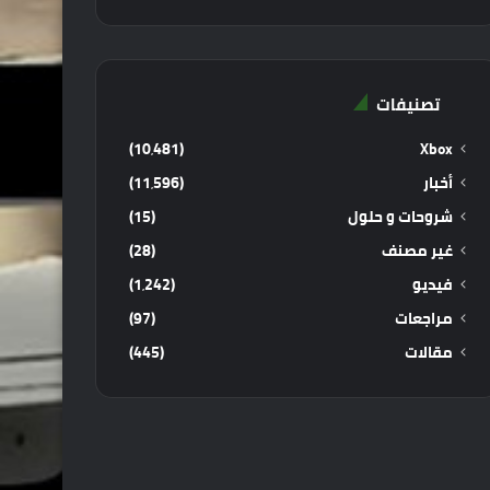
تصنيفات
(10٬481)
Xbox
أخبار
(11٬596)
شروحات و حلول
(15)
غير مصنف
(28)
فيديو
(1٬242)
مراجعات
(97)
مقالات
(445)