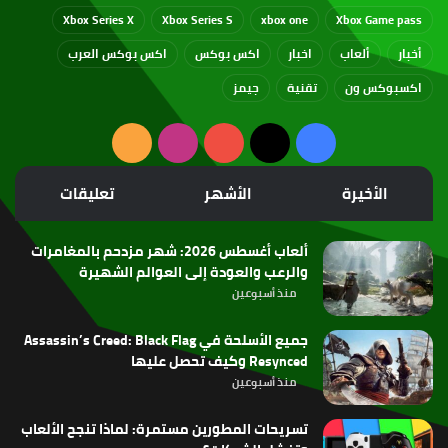
Xbox Series X
Xbox Series S
xbox one
Xbox Game pass
أخبار
ألعاب
اخبار
اكس بوكس
اكس بوكس العرب
اكسبوكس ون
تقنية
جيمز
‫X
فيسبوك
‫YouTube
انستقرام
ملخص
الموقع
الأخيرة
الأشهر
تعليقات
RSS
ألعاب أغسطس 2026: شهر مزدحم بالمغامرات
والرعب والعودة إلى العوالم الشهيرة
منذ أسبوعين
جميع الأسلحة في Assassin’s Creed: Black Flag
Resynced وكيف تحصل عليها
منذ أسبوعين
تسريحات المطورين مستمرة: لماذا تنجح الألعاب