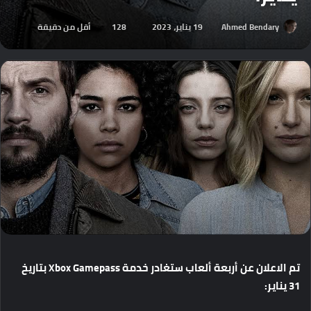
Ahmed Bendary
19 يناير، 2023
128
أقل من دقيقة
تم
الاعلان
عن
أربعة
ألعاب
ستغادر
خدمة
Xbox Gamepass
بتاريخ
31
يناير
: