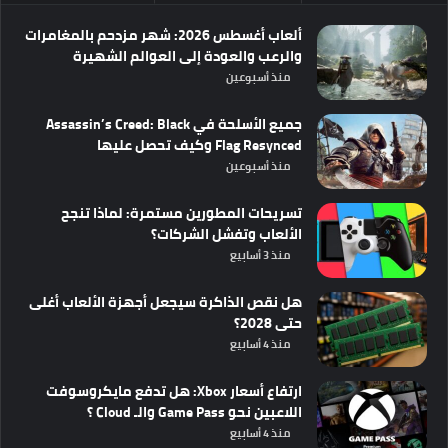
ألعاب أغسطس 2026: شهر مزدحم بالمغامرات
والرعب والعودة إلى العوالم الشهيرة
منذ أسبوعين
جميع الأسلحة في Assassin’s Creed: Black
Flag Resynced وكيف تحصل عليها
منذ أسبوعين
تسريحات المطورين مستمرة: لماذا تنجح
الألعاب وتفشل الشركات؟
منذ 3 أسابيع
هل نقص الذاكرة سيجعل أجهزة الألعاب أغلى
حتى 2028؟
منذ 4 أسابيع
ارتفاع أسعار Xbox: هل تدفع مايكروسوفت
اللاعبين نحو Game Pass والـ Cloud ؟
منذ 4 أسابيع