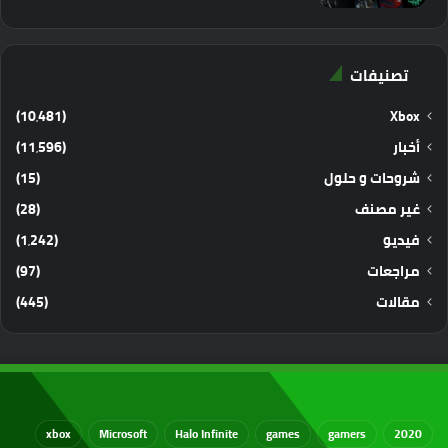
تصنيفات
(10٬481)
Xbox
أخبار
(11٬596)
شروحات و حلول
(15)
غير مصنف
(28)
فيديو
(1٬242)
مراجعات
(97)
مقالات
(445)
xbox
Microsoft
Halo Infinite
games
gamers
2020