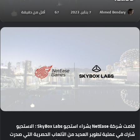
Ahmed Bendary
7 يناير، 2023
67
أقل من دقيقة
قامت
شركة
NetEase
بشراء
استديو
SkyBox Labs
؛
الاستديو
شارك
في
عملية
تطوير
العديد
من
الألعاب
الحصرية
التي
صدرت