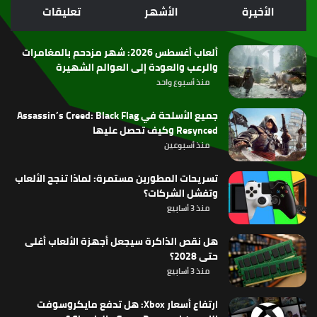
الموقع
الأخيرة
الأشهر
تعليقات
RSS
ألعاب أغسطس 2026: شهر مزدحم بالمغامرات
والرعب والعودة إلى العوالم الشهيرة
منذ أسبوع واحد
جميع الأسلحة في Assassin’s Creed: Black Flag
Resynced وكيف تحصل عليها
منذ أسبوعين
تسريحات المطورين مستمرة: لماذا تنجح الألعاب
وتفشل الشركات؟
منذ 3 أسابيع
هل نقص الذاكرة سيجعل أجهزة الألعاب أغلى
حتى 2028؟
منذ 3 أسابيع
ارتفاع أسعار Xbox: هل تدفع مايكروسوفت