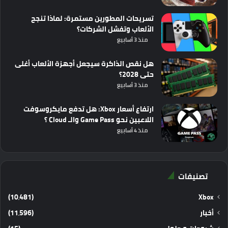
تسريحات المطورين مستمرة: لماذا تنجح
الألعاب وتفشل الشركات؟
منذ 3 أسابيع
هل نقص الذاكرة سيجعل أجهزة الألعاب أغلى
حتى 2028؟
منذ 3 أسابيع
ارتفاع أسعار Xbox: هل تدفع مايكروسوفت
اللاعبين نحو Game Pass والـ Cloud ؟
منذ 4 أسابيع
تصنيفات
(10٬481)
Xbox
أخبار
(11٬596)