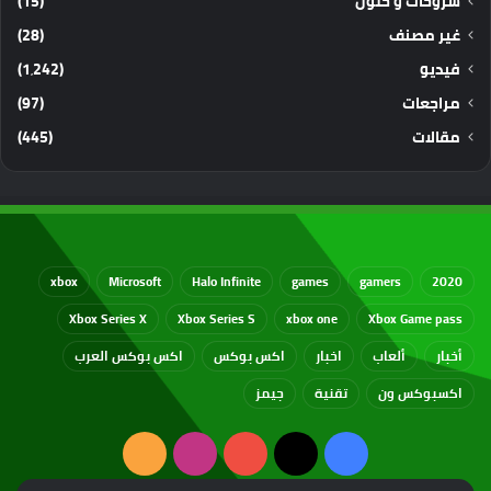
شروحات و حلول
(15)
غير مصنف
(28)
فيديو
(1٬242)
مراجعات
(97)
مقالات
(445)
xbox
Microsoft
Halo Infinite
games
gamers
2020
Xbox Series X
Xbox Series S
xbox one
Xbox Game pass
أخبار
ألعاب
اخبار
اكس بوكس
اكس بوكس العرب
اكسبوكس ون
تقنية
جيمز
‫X
فيسبوك
‫YouTube
انستقرام
ملخص