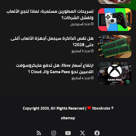
تسريحات المطورين مستمرة: لماذا تنجح الألعاب
وتفشل الشركات؟
منذ أسبوعين
هل نقص الذاكرة سيجعل أجهزة الألعاب أغلى
حتى 2028؟
منذ 3 أسابيع
ارتفاع أسعار Xbox: هل تدفع مايكروسوفت
اللاعبين نحو Game Pass والـ Cloud ؟
منذ 4 أسابيع
XboxArabs
© Copyright 2020, All Rights Reserved |
sitemap
‫X
فيسبوك
‫YouTube
انستقرام
ملخص