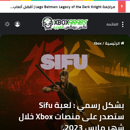
مراجعة Lego Batman: Legacy of the Dark Knight | أفضل ألعاب الليجو… وأجمل رسالة حب لشخصية باتمان!
تسجيل 
ال
القائمة
الرئيسية
/
Xbox
بشكل رسمي : لعبة Sifu
ستصدر على منصات Xbox خلال
شهر مارس 2023.