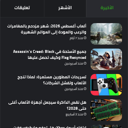
الأخيرة
الأشهر
تعليقات
ألعاب أغسطس 2026: شهر مزدحم بالمغامرات
والرعب والعودة إلى العوالم الشهيرة
منذ 7 أيام
جميع الأسلحة في Assassin’s Creed: Black
Flag Resynced وكيف تحصل عليها
منذ أسبوعين
تسريحات المطورين مستمرة: لماذا تنجح
الألعاب وتفشل الشركات؟
منذ أسبوعين
هل نقص الذاكرة سيجعل أجهزة الألعاب أغلى
حتى 2028؟
منذ 3 أسابيع
ارتفاع أسعار Xbox: هل تدفع مايكروسوفت