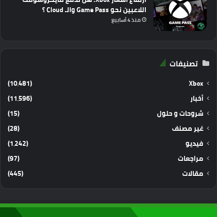
اللاعبين نحو Game Pass والـ Cloud ؟
منذ 4 أسابيع
تصنيفات
(10٬481)
Xbox
أخبار
(11٬596)
شروحات و حلول
(15)
غير مصنف
(28)
فيديو
(1٬242)
مراجعات
(97)
مقالات
(445)