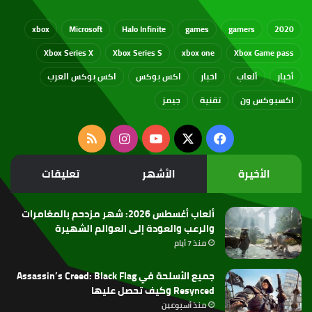
xbox
Microsoft
Halo Infinite
games
gamers
2020
Xbox Series X
Xbox Series S
xbox one
Xbox Game pass
أخبار
ألعاب
اخبار
اكس بوكس
اكس بوكس العرب
اكسبوكس ون
تقنية
جيمز
‫X
فيسبوك
‫YouTube
انستقرام
ملخص
الموقع
الأخيرة
الأشهر
تعليقات
RSS
ألعاب أغسطس 2026: شهر مزدحم بالمغامرات
والرعب والعودة إلى العوالم الشهيرة
منذ 7 أيام
جميع الأسلحة في Assassin’s Creed: Black Flag
Resynced وكيف تحصل عليها
منذ أسبوعين