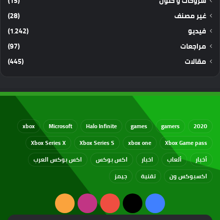
شروحات و حلول
(15)
غير مصنف
(28)
فيديو
(1٬242)
مراجعات
(97)
مقالات
(445)
xbox
Microsoft
Halo Infinite
games
gamers
2020
Xbox Series X
Xbox Series S
xbox one
Xbox Game pass
أخبار
ألعاب
اخبار
اكس بوكس
اكس بوكس العرب
اكسبوكس ون
تقنية
جيمز
‫X
فيسبوك
‫YouTube
انستقرام
ملخص