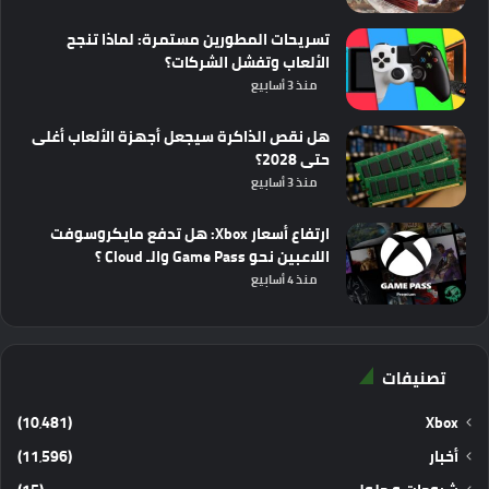
تسريحات المطورين مستمرة: لماذا تنجح
الألعاب وتفشل الشركات؟
منذ 3 أسابيع
هل نقص الذاكرة سيجعل أجهزة الألعاب أغلى
حتى 2028؟
منذ 3 أسابيع
ارتفاع أسعار Xbox: هل تدفع مايكروسوفت
اللاعبين نحو Game Pass والـ Cloud ؟
منذ 4 أسابيع
تصنيفات
(10٬481)
Xbox
أخبار
(11٬596)