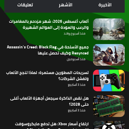
الموقع
الأخيرة
الأشهر
تعليقات
RSS
ألعاب أغسطس 2026: شهر مزدحم بالمغامرات
والرعب والعودة إلى العوالم الشهيرة
منذ أسبوع واحد
جميع الأسلحة في Assassin’s Creed: Black Flag
Resynced وكيف تحصل عليها
منذ أسبوعين
تسريحات المطورين مستمرة: لماذا تنجح الألعاب
وتفشل الشركات؟
منذ 3 أسابيع
هل نقص الذاكرة سيجعل أجهزة الألعاب أغلى
حتى 2028؟
منذ 3 أسابيع
ارتفاع أسعار Xbox: هل تدفع مايكروسوفت