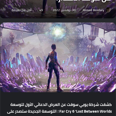
Ahmed Bendary
30 نوفمبر، 2022
49
أقل من دقيقة
كشفت
شركة
يوبي
سوفت
عن
العرض
الدعائي
الأول
لتوسعة
Far Cry 6 ‘Lost Between Worlds
؛
التوسعة
الجديدة
ستصدر
على