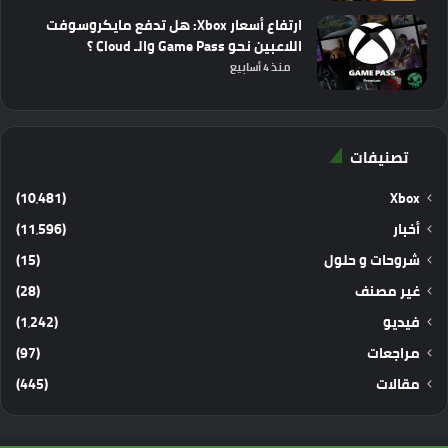
ارتفاع أسعار Xbox: هل تدفع مايكروسوفت
اللاعبين نحو Game Pass والـ Cloud ؟
منذ 4 أسابيع
تصنيفات
(10٬481)
Xbox
أخبار
(11٬596)
شروحات و حلول
(15)
غير مصنف
(28)
فيديو
(1٬242)
مراجعات
(97)
مقالات
(445)