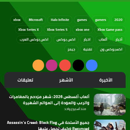
xbox
Microsoft
Halo Infinite
games
gamers
2020
Xbox Series X
Xbox Series S
xbox one
Xbox Game pass
أخبار
ألعاب
اخبار
اكس بوكس
اكس بوكس العرب
اكسبوكس ون
تقنية
جيمز
‫X
فيسبوك
‫YouTube
انستقرام
ملخص
الموقع
الأخيرة
الأشهر
تعليقات
RSS
ألعاب أغسطس 2026: شهر مزدحم بالمغامرات
والرعب والعودة إلى العوالم الشهيرة
منذ أسبوع واحد
جميع الأسلحة في Assassin’s Creed: Black Flag
Resynced وكيف تحصل عليها