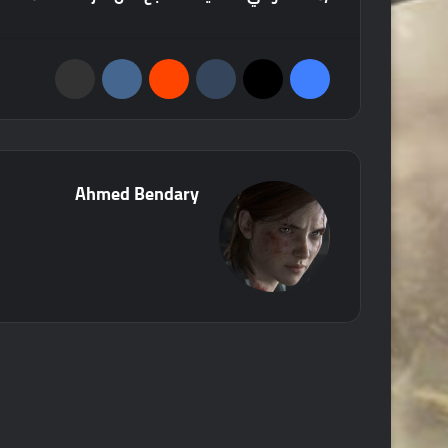
فيسبوك
‫X
‏Tumblr
‏Reddit
‏VKontakte
مشاركة عبر البريد
Ahmed Bendary