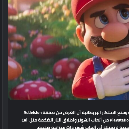
ومنع
الاحتكار
البريطانية
أن
الغرض
من
صفقة
Activision
من
ألعاب
الشوتر
واطلاق
النار
الضخمة
مثل
Call
نصة
لا
تمتلك
أي
ألعاب
شوتر
ذات
ميزانية
ضخمة
.