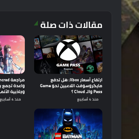
مقالات ذات صلة
ارتفاع أسعار Xbox: هل تدفع
مايكروسوفت اللاعبين نحو Game
Pass والـ Cloud ؟
وجاذبية الأنم
منذ 4 أسابيع
منذ 4 أسابيع