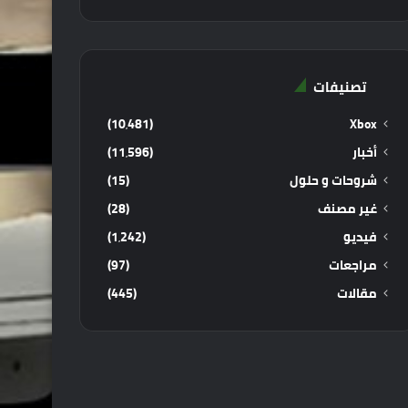
تصنيفات
(10٬481)
Xbox
أخبار
(11٬596)
شروحات و حلول
(15)
غير مصنف
(28)
فيديو
(1٬242)
مراجعات
(97)
مقالات
(445)