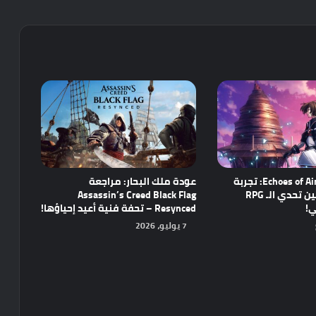
مراجعة Echoes of Aincrad: تجربة
عودة ملك البحار: مراجعة
واعدة تجمع بين تحدي الـ RPG
Assassin’s Creed Black Flag
ي!
Resynced – تحفة فنية أعيد إحياؤها!
7 يوليو، 2026