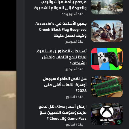
مزدحم بالمغامرات والرعب
والعودة إلى العوالم الشهيرة
منذ أسبوع واحد
جميع الأسلحة في Assassin’s
Creed: Black Flag Resynced
وكيف تحصل عليها
منذ أسبوعين
تسريحات المطورين مستمرة:
لماذا تنجح الألعاب وتفشل
الشركات؟
منذ أسبوعين
هل نقص الذاكرة سيجعل
أجهزة الألعاب أغلى حتى
2028؟
منذ 3 أسابيع
ارتفاع أسعار Xbox: هل تدفع
مايكروسوفت اللاعبين نحو
Game Pass والـ Cloud ؟
منذ 4 أسابيع