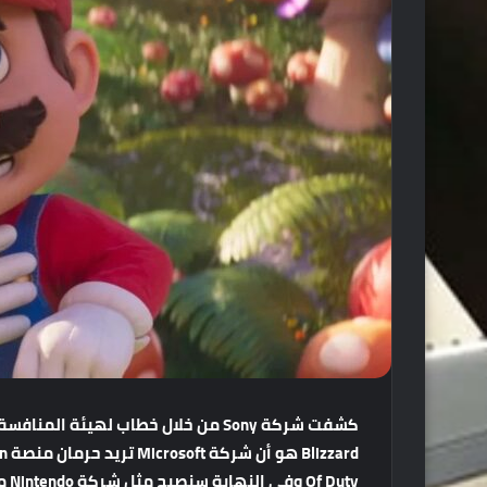
كشفت
شركة
Sony
من
خلال
خطاب
لهيئة
المنافسة
Blizzard
هو
أن
شركة
Microsoft
تريد
حرمان
منصة
Playstation
Of Duty
وفي
النهاية
سنصبح
مثل
شركة
Nintendo
م