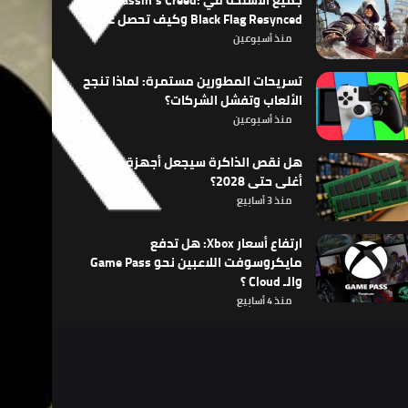
جميع الأسلحة في Assassin’s Creed:
Black Flag Resynced وكيف تحصل عليها
منذ أسبوعين
تسريحات المطورين مستمرة: لماذا تنجح
الألعاب وتفشل الشركات؟
منذ أسبوعين
هل نقص الذاكرة سيجعل أجهزة الألعاب
أغلى حتى 2028؟
منذ 3 أسابيع
ارتفاع أسعار Xbox: هل تدفع
مايكروسوفت اللاعبين نحو Game Pass
والـ Cloud ؟
منذ 4 أسابيع