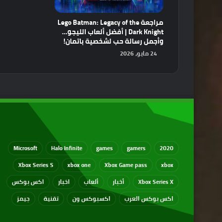
مراجعة Lego Batman: Legacy of the
Dark Knight | أفضل ألعاب الليجو…
وأجمل رسالة حب لشخصية باتمان!
24 مايو، 2026
Microsoft
Halo Infinite
games
gamers
2020
Xbox Series S
xbox one
Xbox Game pass
xbox
Xbox Series X
أخبار
ألعاب
اخبار
اكس بوكس
اكس بوكس العرب
اكسبوكس ون
تقنية
جيمز