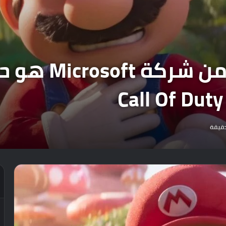
شركة Sony : الغ
قيقة