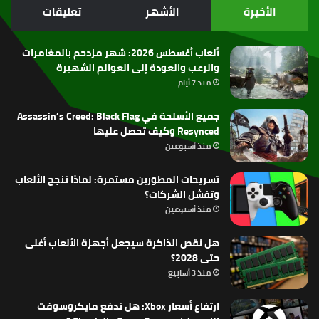
الموقع
الأخيرة
الأشهر
تعليقات
RSS
ألعاب أغسطس 2026: شهر مزدحم بالمغامرات
والرعب والعودة إلى العوالم الشهيرة
منذ 7 أيام
جميع الأسلحة في Assassin’s Creed: Black Flag
Resynced وكيف تحصل عليها
منذ أسبوعين
تسريحات المطورين مستمرة: لماذا تنجح الألعاب
وتفشل الشركات؟
منذ أسبوعين
هل نقص الذاكرة سيجعل أجهزة الألعاب أغلى
حتى 2028؟
منذ 3 أسابيع
ارتفاع أسعار Xbox: هل تدفع مايكروسوفت