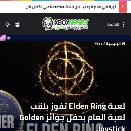
ثورة في عالم الرعب.. هل Directive 8020 هي أفضل ألعاب استديو Supermassive على الإطلاق؟
تسجيل 
ال
القائمة
الرئيسية
/
Xbox
لعبة Elden Ring تفوز بلقب
لعبة العام بحفل جوائز Golden
Joystick.