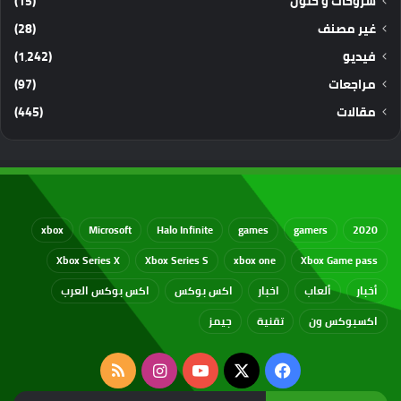
شروحات و حلول
(15)
غير مصنف
(28)
فيديو
(1٬242)
مراجعات
(97)
مقالات
(445)
xbox
Microsoft
Halo Infinite
games
gamers
2020
Xbox Series X
Xbox Series S
xbox one
Xbox Game pass
أخبار
ألعاب
اخبار
اكس بوكس
اكس بوكس العرب
اكسبوكس ون
تقنية
جيمز
‫X
فيسبوك
‫YouTube
انستقرام
ملخص