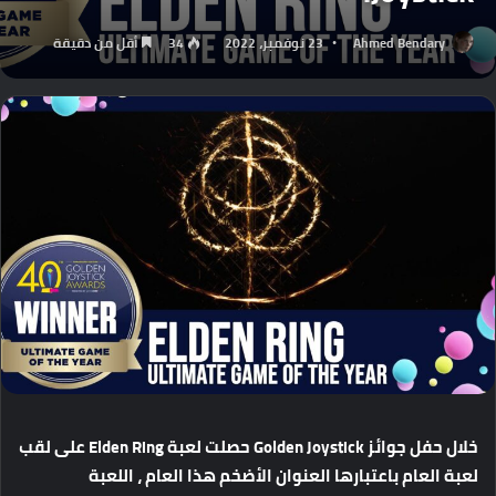
Ahmed Bendary
23 نوفمبر، 2022
34
أقل من دقيقة
خلال
حفل
جوائز
Golden Joystick
حصلت
لعبة
Elden Ring
على
لقب
لعبة
العام
باعتبارها
العنوان
الأضخم
هذا
العام
،
اللعبة