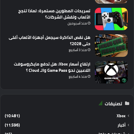
تسريحات المطورين مستمرة: لماذا تنجح
الألعاب وتفشل الشركات؟
منذ أسبوعين
هل نقص الذاكرة سيجعل أجهزة الألعاب أغلى
حتى 2028؟
منذ 3 أسابيع
ارتفاع أسعار Xbox: هل تدفع مايكروسوفت
اللاعبين نحو Game Pass والـ Cloud ؟
منذ 4 أسابيع
تصنيفات
(10٬481)
Xbox
أخبار
(11٬596)