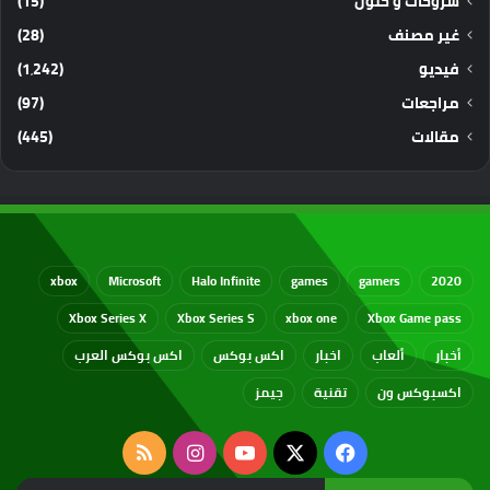
شروحات و حلول
(15)
غير مصنف
(28)
فيديو
(1٬242)
مراجعات
(97)
مقالات
(445)
xbox
Microsoft
Halo Infinite
games
gamers
2020
Xbox Series X
Xbox Series S
xbox one
Xbox Game pass
أخبار
ألعاب
اخبار
اكس بوكس
اكس بوكس العرب
اكسبوكس ون
تقنية
جيمز
‫X
فيسبوك
‫YouTube
انستقرام
ملخص