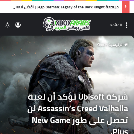
مراجعة Lego Batman: Legacy of the Dark Knight | أفضل ألعاب الليجو… وأجمل رسالة حب لشخصية باتمان!
تسجيل 
ال
القائمة
الرئيسية
/
Xbox
شركة Ubisoft تؤكد أن لعبة
Assassin’s Creed Valhalla لن
تحصل على طور New Game
Plus.