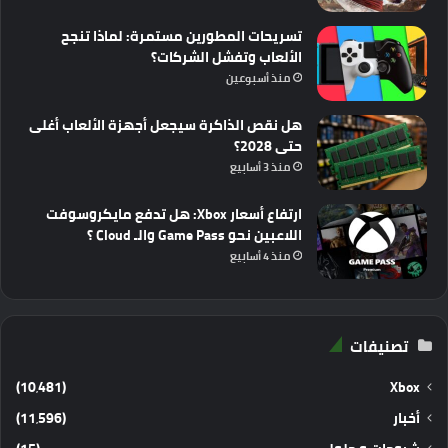
تسريحات المطورين مستمرة: لماذا تنجح
الألعاب وتفشل الشركات؟
منذ أسبوعين
هل نقص الذاكرة سيجعل أجهزة الألعاب أغلى
حتى 2028؟
منذ 3 أسابيع
ارتفاع أسعار Xbox: هل تدفع مايكروسوفت
اللاعبين نحو Game Pass والـ Cloud ؟
منذ 4 أسابيع
تصنيفات
(10٬481)
Xbox
أخبار
(11٬596)