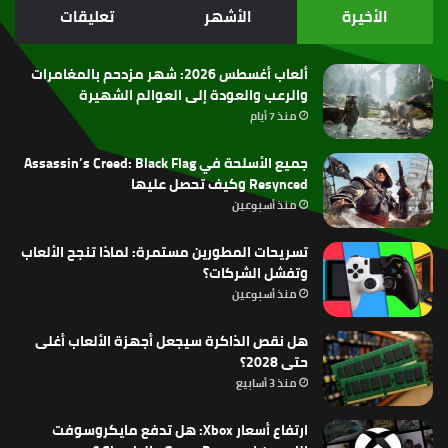
الموقع
الأخيرة
الأشهر
تعليقات
RSS
ألعاب أغسطس 2026: شهر مزدحم بالمغامرات
والرعب والعودة إلى العوالم الشهيرة
منذ 7 أيام
جميع الأسلحة في Assassin’s Creed: Black Flag
Resynced وكيف تحصل عليها
منذ أسبوعين
تسريحات المطورين مستمرة: لماذا تنجح الألعاب
وتفشل الشركات؟
منذ أسبوعين
هل نقص الذاكرة سيجعل أجهزة الألعاب أغلى
حتى 2028؟
منذ 3 أسابيع
ارتفاع أسعار Xbox: هل تدفع مايكروسوفت