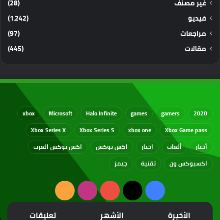
غير مصنف
(28)
فيديو
(1٬242)
مراجعات
(97)
مقالات
(445)
xbox
Microsoft
Halo Infinite
games
gamers
2020
Xbox Series X
Xbox Series S
xbox one
Xbox Game pass
أخبار
ألعاب
اخبار
اكس بوكس
اكس بوكس العرب
اكسبوكس ون
تقنية
جيمز
‫X
فيسبوك
‫YouTube
انستقرام
ملخص
الموقع
الأخيرة
الأشهر
تعليقات