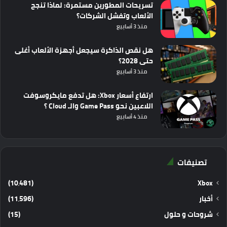
تسريحات المطورين مستمرة: لماذا تنجح
الألعاب وتفشل الشركات؟
منذ 3 أسابيع
هل نقص الذاكرة سيجعل أجهزة الألعاب أغلى
حتى 2028؟
منذ 3 أسابيع
ارتفاع أسعار Xbox: هل تدفع مايكروسوفت
اللاعبين نحو Game Pass والـ Cloud ؟
منذ 4 أسابيع
تصنيفات
(10٬481)
Xbox
أخبار
(11٬596)
شروحات و حلول
(15)