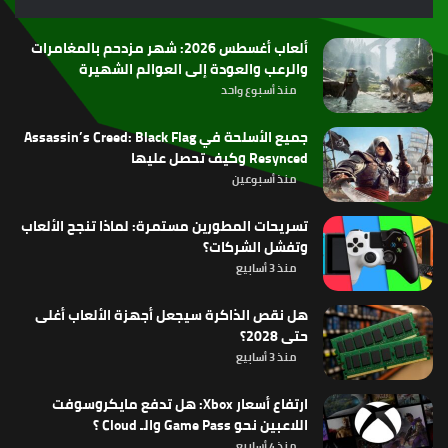
RSS
ألعاب أغسطس 2026: شهر مزدحم بالمغامرات
والرعب والعودة إلى العوالم الشهيرة
منذ أسبوع واحد
جميع الأسلحة في Assassin’s Creed: Black Flag
Resynced وكيف تحصل عليها
منذ أسبوعين
تسريحات المطورين مستمرة: لماذا تنجح الألعاب
وتفشل الشركات؟
منذ 3 أسابيع
هل نقص الذاكرة سيجعل أجهزة الألعاب أغلى
حتى 2028؟
منذ 3 أسابيع
ارتفاع أسعار Xbox: هل تدفع مايكروسوفت
اللاعبين نحو Game Pass والـ Cloud ؟
منذ 4 أسابيع