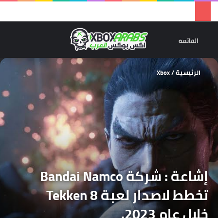
تسجيل 
ال
القائمة
الرئيسية
/
Xbox
إشاعة : شركة Bandai Namco
تخطط لاصدار لعبة Tekken 8
خلال عام 2023.