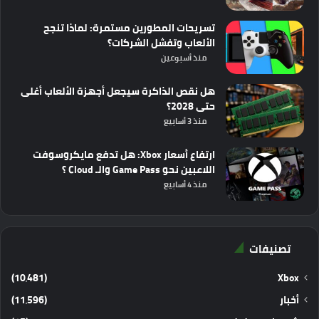
تسريحات المطورين مستمرة: لماذا تنجح
الألعاب وتفشل الشركات؟
منذ أسبوعين
هل نقص الذاكرة سيجعل أجهزة الألعاب أغلى
حتى 2028؟
منذ 3 أسابيع
ارتفاع أسعار Xbox: هل تدفع مايكروسوفت
اللاعبين نحو Game Pass والـ Cloud ؟
منذ 4 أسابيع
تصنيفات
(10٬481)
Xbox
أخبار
(11٬596)