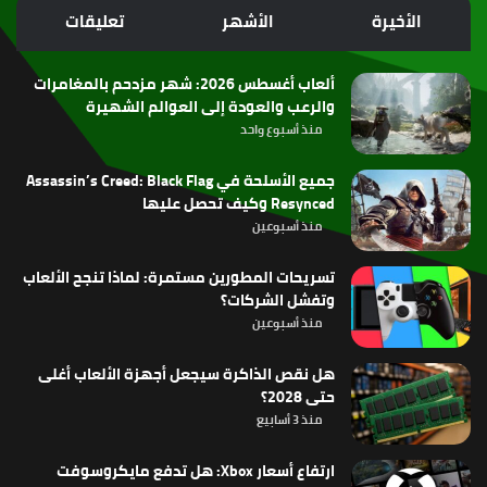
الموقع
الأخيرة
الأشهر
تعليقات
RSS
ألعاب أغسطس 2026: شهر مزدحم بالمغامرات
والرعب والعودة إلى العوالم الشهيرة
منذ أسبوع واحد
جميع الأسلحة في Assassin’s Creed: Black Flag
Resynced وكيف تحصل عليها
منذ أسبوعين
تسريحات المطورين مستمرة: لماذا تنجح الألعاب
وتفشل الشركات؟
منذ أسبوعين
هل نقص الذاكرة سيجعل أجهزة الألعاب أغلى
حتى 2028؟
منذ 3 أسابيع
ارتفاع أسعار Xbox: هل تدفع مايكروسوفت