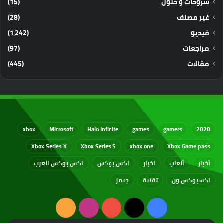
شروحات و حلول
(15)
غير مصنف
(28)
فيديو
(1٬242)
مراجعات
(97)
مقالات
(445)
xbox
Microsoft
Halo Infinite
games
gamers
2020
Xbox Series X
Xbox Series S
xbox one
Xbox Game pass
أخبار
ألعاب
اخبار
اكس بوكس
اكس بوكس العرب
اكسبوكس ون
تقنية
جيمز
‫X
فيسبوك
‫YouTube
انستقرام
ملخص