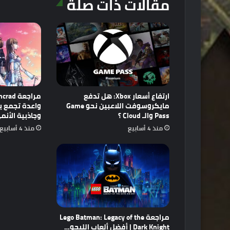
مقالات ذات صلة
ارتفاع أسعار Xbox: هل تدفع
مايكروسوفت اللاعبين نحو Game
Pass والـ Cloud ؟
وجاذبية الأنم
منذ 4 أسابيع
منذ 4 أسابيع
مراجعة Lego Batman: Legacy of the
Dark Knight | أفضل ألعاب الليجو…