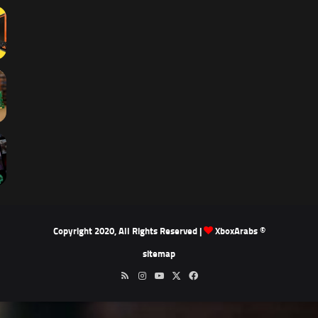
XboxArabs
© Copyright 2020, All Rights Reserved |
sitemap
‫X
فيسبوك
‫YouTube
انستقرام
ملخص
الموقع
RSS