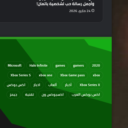
وأجمل رسالة حب لشخصية باتمان!
24 مايو، 2026
Microsoft
Halo Infinite
games
gamers
2020
Xbox Series S
xbox one
Xbox Game pass
xbox
Xbox Series X
أخبار
ألعاب
اخبار
اكس بوكس
اكس بوكس العرب
اكسبوكس ون
تقنية
جيمز