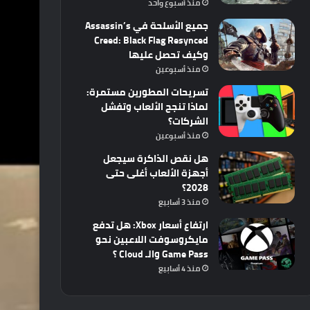
منذ أسبوع واحد
جميع الأسلحة في Assassin’s
Creed: Black Flag Resynced
وكيف تحصل عليها
منذ أسبوعين
تسريحات المطورين مستمرة:
لماذا تنجح الألعاب وتفشل
الشركات؟
منذ أسبوعين
هل نقص الذاكرة سيجعل
أجهزة الألعاب أغلى حتى
2028؟
منذ 3 أسابيع
ارتفاع أسعار Xbox: هل تدفع
مايكروسوفت اللاعبين نحو
Game Pass والـ Cloud ؟
منذ 4 أسابيع