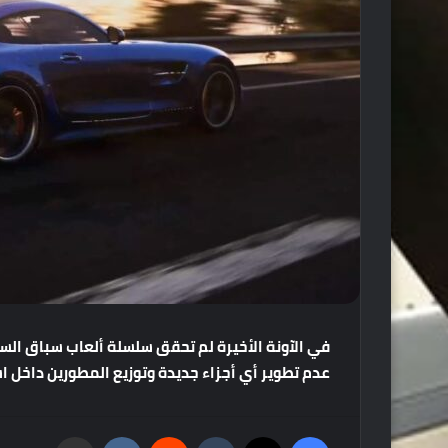
في
الآونة
الأخيرة
لم
تحقق
سلسلة
ألعاب
سباق
السي
عدم
تطوير
أي
أجزاء
جديدة
وتوزيع
المطورين
داخل
اس
فيسبوك
‫X
‏Tumblr
‏Reddit
‏VKontakte
مشاركة عبر البريد