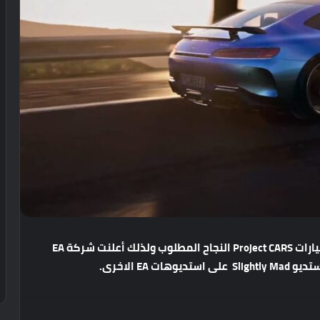
ارات
Project CARS
النجاح
المطلوب
ولذلك
أعلنت
شركة
EA
تديو
Slightly Mad
على
استديوهات
EA
الاخرى
.