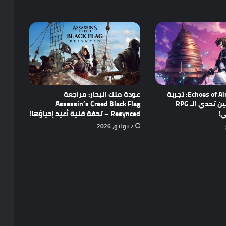
مراجعة Echoes of Aincrad: تجربة
عودة ملك البحار: مراجعة
واعدة تجمع بين تحدي الـ RPG
Assassin’s Creed Black Flag
ي!
Resynced – تحفة فنية أعيد إحياؤها!
7 يوليو، 2026