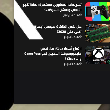
تسريحات المطورين مستمرة: لماذا تنجح
الألعاب وتفشل الشركات؟
منذ أسبوعين
هل نقص الذاكرة سيجعل أجهزة الألعاب
أغلى حتى 2028؟
منذ 3 أسابيع
ارتفاع أسعار Xbox: هل تدفع
مايكروسوفت اللاعبين نحو Game Pass
والـ Cloud ؟
منذ 4 أسابيع