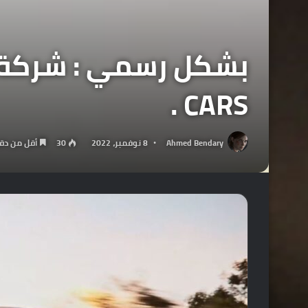
CARS .
Ahmed Bendary
8 نوفمبر، 2022
30
أقل من دق