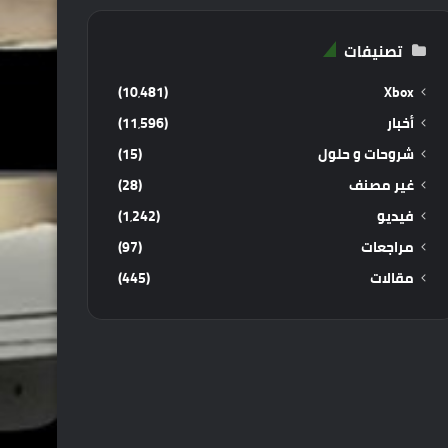
تصنيفات
(10٬481)
Xbox
أخبار
(11٬596)
شروحات و حلول
(15)
غير مصنف
(28)
فيديو
(1٬242)
مراجعات
(97)
مقالات
(445)