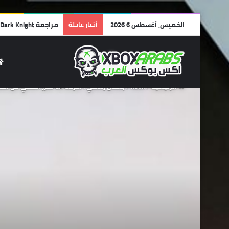
الخميس, أغسطس 6 2026
أخبار عاجلة
مراجعة Lego Batman: Legacy of the Dark Knight | أفضل ألعاب الليجو… وأجمل رسالة حب لشخصية باتمان!
الرئيسية
/
Xbox
/
بشكل رسمي : شركة EA تقرر التخلي عن سلسلة ألعاب Project CARS .