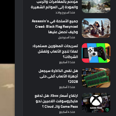
مزدحم بالمغامرات والرعب
والعودة إلى العوالم الشهيرة
منذ أسبوع واحد
جميع الأسلحة في Assassin’s
Creed: Black Flag Resynced
وكيف تحصل عليها
منذ أسبوعين
تسريحات المطورين مستمرة:
لماذا تنجح الألعاب وتفشل
الشركات؟
منذ 3 أسابيع
هل نقص الذاكرة سيجعل
أجهزة الألعاب أغلى حتى
2028؟
منذ 3 أسابيع
ارتفاع أسعار Xbox: هل تدفع
مايكروسوفت اللاعبين نحو
Game Pass والـ Cloud ؟
منذ 4 أسابيع