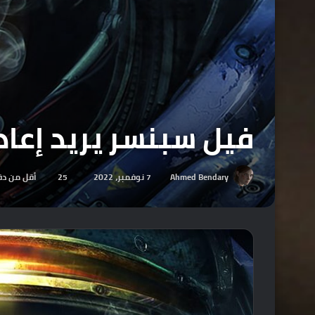
فيل سبنسر يريد إعادة إحياء س
Ahmed Bendary
7 نوفمبر، 2022
25
أقل من دق