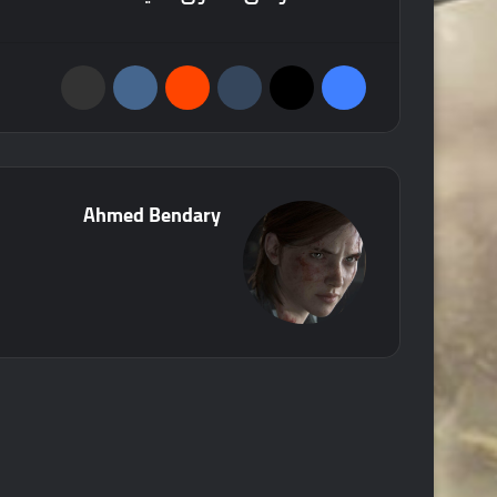
فيسبوك
‫X
‏Tumblr
‏Reddit
‏VKontakte
مشاركة عبر البريد
Ahmed Bendary