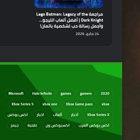
مراجعة Lego Batman: Legacy of the
Dark Knight | أفضل ألعاب الليجو…
وأجمل رسالة حب لشخصية باتمان!
24 مايو، 2026
Microsoft
Halo Infinite
games
gamers
2020
Xbox Series S
xbox one
Xbox Game pass
xbox
Xbox Series X
أخبار
ألعاب
اخبار
اكس بوكس
اكس بوكس العرب
اكسبوكس ون
تقنية
جيمز