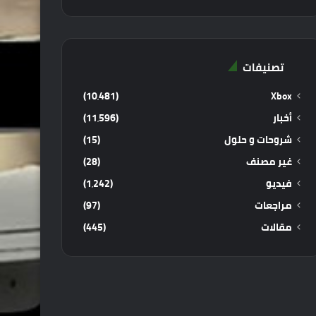
تصنيفات
(10٬481)
Xbox
أخبار
(11٬596)
شروحات و حلول
(15)
غير مصنف
(28)
فيديو
(1٬242)
مراجعات
(97)
مقالات
(445)