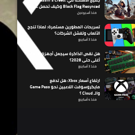
جميع الأسلحة في Assassin’s Creed:
Black Flag Resynced وكيف تحصل عليها
منذ أسبوعين
تسريحات المطورين مستمرة: لماذا تنجح
الألعاب وتفشل الشركات؟
منذ 3 أسابيع
هل نقص الذاكرة سيجعل أجهزة الألعاب
أغلى حتى 2028؟
منذ 3 أسابيع
ارتفاع أسعار Xbox: هل تدفع
مايكروسوفت اللاعبين نحو Game Pass
والـ Cloud ؟
منذ 4 أسابيع