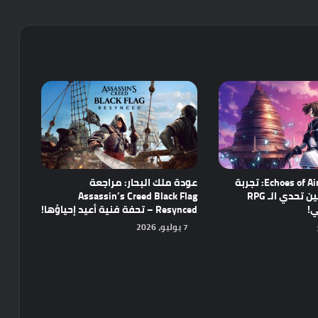
مراجعة Echoes of Aincrad: تجربة
عودة ملك البحار: مراجعة
واعدة تجمع بين تحدي الـ RPG
Assassin’s Creed Black Flag
ي!
Resynced – تحفة فنية أعيد إحياؤها!
7 يوليو، 2026