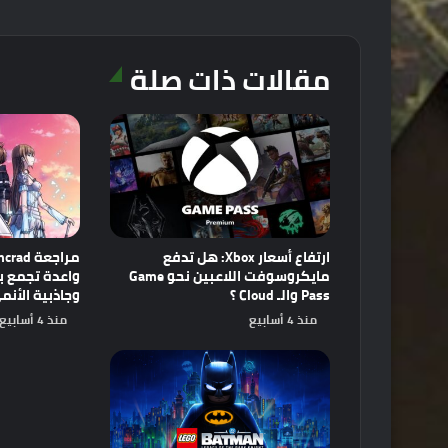
مقالات ذات صلة
ارتفاع أسعار Xbox: هل تدفع
مايكروسوفت اللاعبين نحو Game
Pass والـ Cloud ؟
وجاذبية الأنم
منذ 4 أسابيع
منذ 4 أسابيع