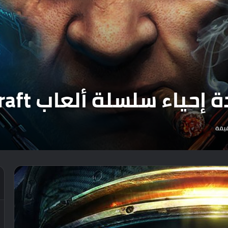
لسلة ألعاب StarCraft من جديد.
يقة