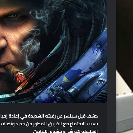
كشف
فيل
سبنسر
عن
رغبته
الشديدة
في
إعادة
إحيا
بسبب
الاجتماع
مع
الفريق
المطور
من
جديد
وأضاف
”
السلسلة
هو
شىء
مشوق
للغاية
“.