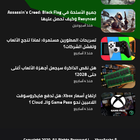
جميع الأسلحة في Assassin’s Creed: Black Flag
Resynced وكيف تحصل عليها
منذ أسبوعين
تسريحات المطورين مستمرة: لماذا تنجح الألعاب
وتفشل الشركات؟
منذ 3 أسابيع
هل نقص الذاكرة سيجعل أجهزة الألعاب أغلى
حتى 2028؟
منذ 4 أسابيع
ارتفاع أسعار Xbox: هل تدفع مايكروسوفت
اللاعبين نحو Game Pass والـ Cloud ؟
منذ 4 أسابيع
XboxArabs
© Copyright 2020, All Rights Reserved |