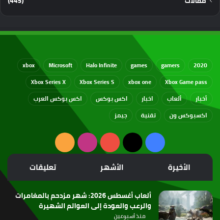
مقالات
(445)
xbox
Microsoft
Halo Infinite
games
gamers
2020
Xbox Series X
Xbox Series S
xbox one
Xbox Game pass
أخبار
ألعاب
اخبار
اكس بوكس
اكس بوكس العرب
اكسبوكس ون
تقنية
جيمز
‫X
فيسبوك
‫YouTube
انستقرام
ملخص
الموقع
الأخيرة
الأشهر
تعليقات
RSS
ألعاب أغسطس 2026: شهر مزدحم بالمغامرات
والرعب والعودة إلى العوالم الشهيرة
منذ أسبوعين