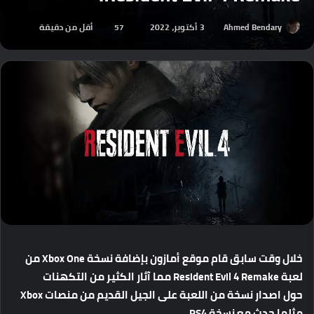
Ahmed Bendary
3 أكتوبر، 2022
57
أقل من دقيقة
خلال
وقت
سابق
قام
موقع
أمازون
بإضافة
نسخة
Xbox One
من
لعبة
Resident Evil 4 Remake
مما
آثار
الكثير
من
التكهنات
حول
اصدار
نسخة
من
اللعبة
على
الجيل
القديم
من
منصات
Xbox
مثلما
حدث
مع
نسخة
PS4 .