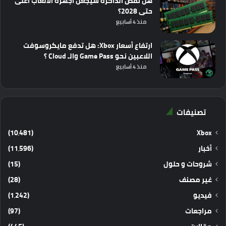
هل نقص الذاكرة سيجعل أجهزة الألعاب أغلى
حتى 2028؟
منذ 4 أسابيع
ارتفاع أسعار Xbox: هل تدفع مايكروسوفت
اللاعبين نحو Game Pass والـ Cloud ؟
منذ 4 أسابيع
تصنيفات
(10٬481)
Xbox
أخبار
(11٬596)
شروحات و حلول
(15)
غير مصنف
(28)
فيديو
(1٬242)
مراجعات
(97)