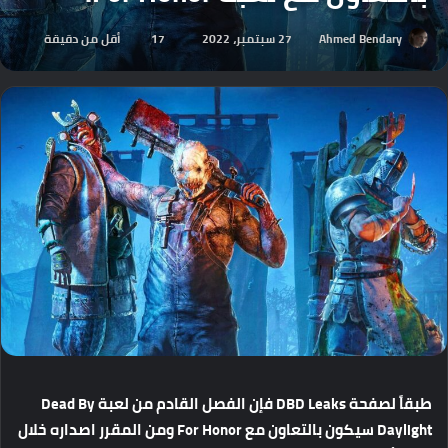
Ahmed Bendary
27 سبتمبر، 2022
17
أقل من دقيقة
طبقاً
لصفحة
DBD Leaks
فإن
الفصل
القادم
من
لعبة
Dead By
Daylight
سيكون
بالتعاون
مع
For Honor
ومن
المقرر
اصداره
خلال