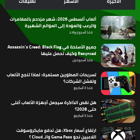
الأخيرة
الأشهر
تعليقات
RSS
ألعاب أغسطس 2026: شهر مزدحم بالمغامرات
والرعب والعودة إلى العوالم الشهيرة
منذ أسبوع واحد
جميع الأسلحة في Assassin’s Creed: Black Flag
Resynced وكيف تحصل عليها
منذ أسبوعين
تسريحات المطورين مستمرة: لماذا تنجح الألعاب
وتفشل الشركات؟
منذ 3 أسابيع
هل نقص الذاكرة سيجعل أجهزة الألعاب أغلى
حتى 2028؟
منذ 3 أسابيع
ارتفاع أسعار Xbox: هل تدفع مايكروسوفت
اللاعبين نحو Game Pass والـ Cloud ؟