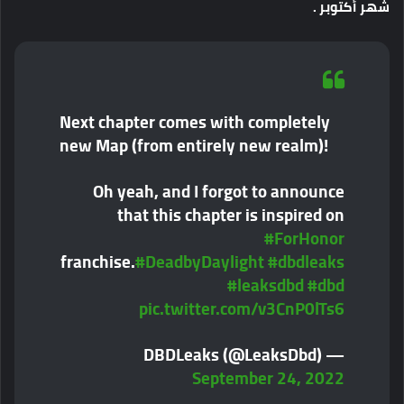
شهر
أكتوبر
.
Next chapter comes with completely
new Map (from entirely new realm)!
Oh yeah, and I forgot to announce
that this chapter is inspired on
#ForHonor
franchise.
#DeadbyDaylight
#dbdleaks
#leaksdbd
#dbd
pic.twitter.com/v3CnP0lTs6
— DBDLeaks (@LeaksDbd)
September 24, 2022