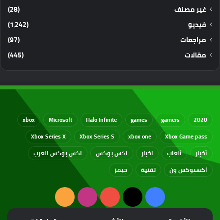
غير مصنف
(28)
فيديو
(1٬242)
مراجعات
(97)
مقالات
(445)
xbox
Microsoft
Halo Infinite
games
gamers
2020
Xbox Series X
Xbox Series S
xbox one
Xbox Game pass
أخبار
ألعاب
اخبار
اكس بوكس
اكس بوكس العرب
اكسبوكس ون
تقنية
جيمز
‫X
فيسبوك
‫YouTube
انستقرام
ملخص
الموقع