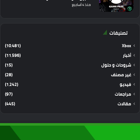
منذ 4 أسابيع
تصنيفات
(10٬481)
Xbox
أخبار
(11٬596)
شروحات و حلول
(15)
غير مصنف
(28)
فيديو
(1٬242)
مراجعات
(97)
مقالات
(445)