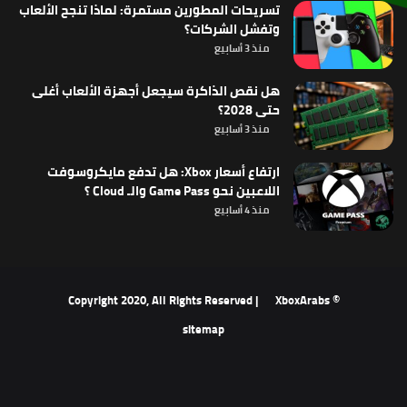
تسريحات المطورين مستمرة: لماذا تنجح الألعاب
وتفشل الشركات؟
منذ 3 أسابيع
هل نقص الذاكرة سيجعل أجهزة الألعاب أغلى
حتى 2028؟
منذ 3 أسابيع
ارتفاع أسعار Xbox: هل تدفع مايكروسوفت
اللاعبين نحو Game Pass والـ Cloud ؟
منذ 4 أسابيع
XboxArabs
© Copyright 2020, All Rights Reserved |
sitemap
‫X
فيسبوك
‫YouTube
انستقرام
ملخص