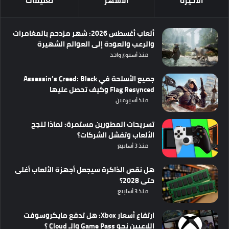
الأخيرة
الأشهر
تعليقات
ألعاب أغسطس 2026: شهر مزدحم بالمغامرات
والرعب والعودة إلى العوالم الشهيرة
منذ أسبوع واحد
جميع الأسلحة في Assassin’s Creed: Black
Flag Resynced وكيف تحصل عليها
منذ أسبوعين
تسريحات المطورين مستمرة: لماذا تنجح
الألعاب وتفشل الشركات؟
منذ 3 أسابيع
هل نقص الذاكرة سيجعل أجهزة الألعاب أغلى
حتى 2028؟
منذ 3 أسابيع
ارتفاع أسعار Xbox: هل تدفع مايكروسوفت
اللاعبين نحو Game Pass والـ Cloud ؟