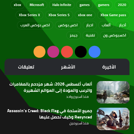
xbox
Microsoft
Halo Infinite
games
gamers
2020
Xbox Series X
Xbox Series S
xbox one
Xbox Game pass
أخبار
ألعاب
اخبار
اكس بوكس
اكس بوكس العرب
اكسبوكس ون
تقنية
جيمز
‫X
فيسبوك
‫YouTube
انستقرام
ملخص
الموقع
الأخيرة
الأشهر
تعليقات
RSS
ألعاب أغسطس 2026: شهر مزدحم بالمغامرات
والرعب والعودة إلى العوالم الشهيرة
منذ أسبوع واحد
جميع الأسلحة في Assassin’s Creed: Black Flag
Resynced وكيف تحصل عليها
منذ أسبوعين