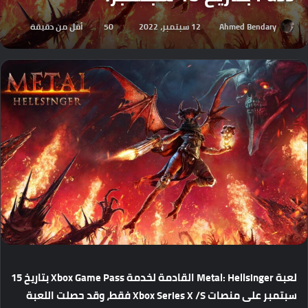
Ahmed Bendary
12 سبتمبر، 2022
50
أقل من دقيقة
لعبة
Metal: Hellsinger
القادمة
لخدمة
Xbox Game Pass
بتاريخ
15
سبتمبر
على
منصات
Xbox Series X /S
فقط،
وقد
حصلت
اللعبة