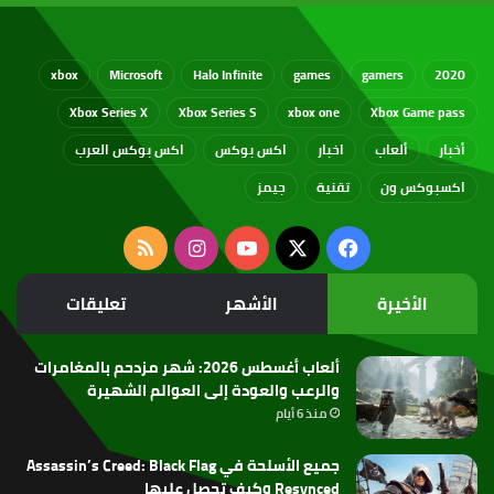
xbox
Microsoft
Halo Infinite
games
gamers
2020
Xbox Series X
Xbox Series S
xbox one
Xbox Game pass
أخبار
ألعاب
اخبار
اكس بوكس
اكس بوكس العرب
اكسبوكس ون
تقنية
جيمز
‫X
فيسبوك
‫YouTube
انستقرام
ملخص
الموقع
الأخيرة
الأشهر
تعليقات
RSS
ألعاب أغسطس 2026: شهر مزدحم بالمغامرات
والرعب والعودة إلى العوالم الشهيرة
منذ 6 أيام
جميع الأسلحة في Assassin’s Creed: Black Flag
Resynced وكيف تحصل عليها