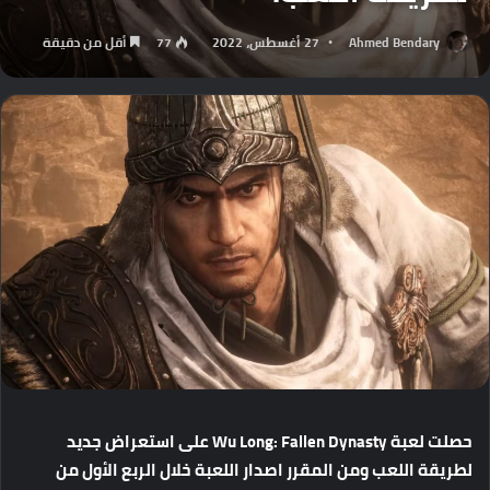
Ahmed Bendary
27 أغسطس، 2022
77
أقل من دقيقة
حصلت
لعبة
Wu Long: Fallen Dynasty
على
استعراض
جديد
لطريقة
اللعب
ومن
المقرر
اصدار
اللعبة
خلال
الربع
الأول
من