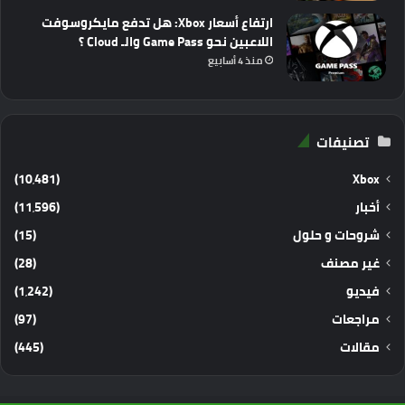
ارتفاع أسعار Xbox: هل تدفع مايكروسوفت
اللاعبين نحو Game Pass والـ Cloud ؟
منذ 4 أسابيع
تصنيفات
(10٬481)
Xbox
أخبار
(11٬596)
شروحات و حلول
(15)
غير مصنف
(28)
فيديو
(1٬242)
مراجعات
(97)
مقالات
(445)