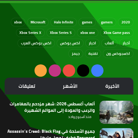
xbox
Microsoft
Halo Infinite
games
gamers
2020
Xbox Series X
Xbox Series S
xbox one
Xbox Game pass
أخبار
ألعاب
اخبار
اكس بوكس
اكس بوكس العرب
اكسبوكس ون
تقنية
جيمز
‫X
فيسبوك
‫YouTube
انستقرام
ملخص
الموقع
الأخيرة
الأشهر
تعليقات
RSS
ألعاب أغسطس 2026: شهر مزدحم بالمغامرات
والرعب والعودة إلى العوالم الشهيرة
منذ أسبوع واحد
جميع الأسلحة في Assassin’s Creed: Black Flag
Resynced وكيف تحصل عليها