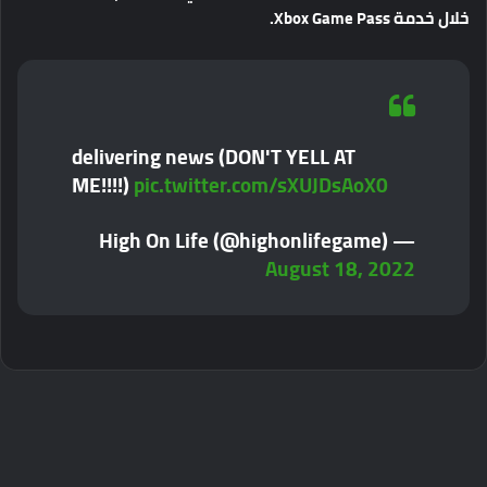
خلال
خدمة
Xbox Game Pass.
delivering news (DON'T YELL AT
ME!!!!)
pic.twitter.com/sXUJDsAoX0
— High On Life (@highonlifegame)
August 18, 2022