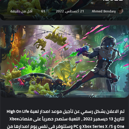
Ahmed Bendary
21 أغسطس، 2022
61
أقل من دقيقة
تم
الاعلان
بشكل
رسمي
عن
تأجيل
موعد
اصدار
لعبة
High On Life
لتاريخ
13
ديسمبر
2022
،
اللعبة
ستصدر
حصرياً
على
منصات
Xbox
One
و
Xbox Series X /S
و
PC
وستتوفر
في
نفس
يوم
اصدارها
من