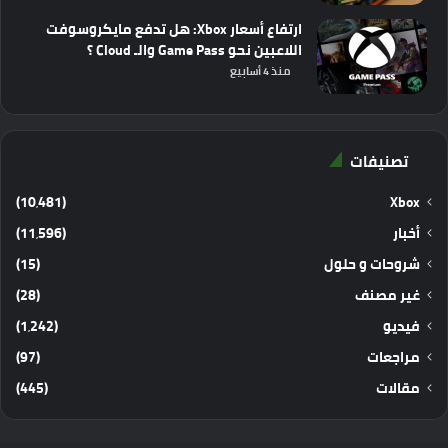
ارتفاع أسعار Xbox: هل تدفع مايكروسوفت
اللاعبين نحو Game Pass والـ Cloud ؟
منذ 4 أسابيع
تصنيفات
(10٬481)
Xbox
أخبار
(11٬596)
شروحات و حلول
(15)
غير مصنف
(28)
فيديو
(1٬242)
مراجعات
(97)
مقالات
(445)