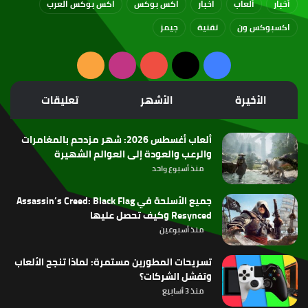
أخبار
ألعاب
اخبار
اكس بوكس
اكس بوكس العرب
اكسبوكس ون
تقنية
جيمز
‫X
فيسبوك
‫YouTube
انستقرام
ملخص
الموقع
الأخيرة
الأشهر
تعليقات
RSS
ألعاب أغسطس 2026: شهر مزدحم بالمغامرات
والرعب والعودة إلى العوالم الشهيرة
منذ أسبوع واحد
جميع الأسلحة في Assassin’s Creed: Black Flag
Resynced وكيف تحصل عليها
منذ أسبوعين
تسريحات المطورين مستمرة: لماذا تنجح الألعاب
وتفشل الشركات؟
منذ 3 أسابيع