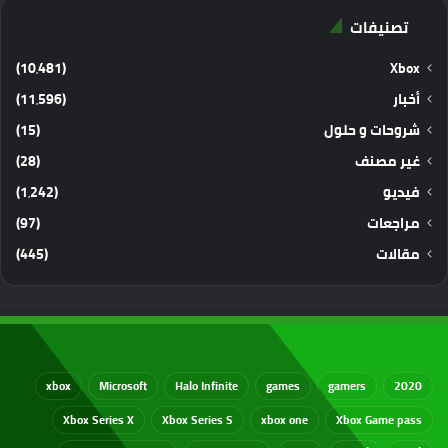
تصنيفات
(10٬481)
Xbox
أخبار
(11٬596)
شروحات و حلول
(15)
غير مصنف
(28)
فيديو
(1٬242)
مراجعات
(97)
مقالات
(445)
xbox
Microsoft
Halo Infinite
games
gamers
2020
Xbox Series X
Xbox Series S
xbox one
Xbox Game pass