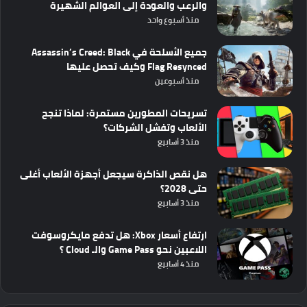
والرعب والعودة إلى العوالم الشهيرة
منذ أسبوع واحد
جميع الأسلحة في Assassin’s Creed: Black
Flag Resynced وكيف تحصل عليها
منذ أسبوعين
تسريحات المطورين مستمرة: لماذا تنجح
الألعاب وتفشل الشركات؟
منذ 3 أسابيع
هل نقص الذاكرة سيجعل أجهزة الألعاب أغلى
حتى 2028؟
منذ 3 أسابيع
ارتفاع أسعار Xbox: هل تدفع مايكروسوفت
اللاعبين نحو Game Pass والـ Cloud ؟
منذ 4 أسابيع