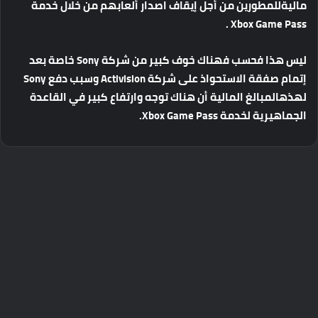
مالية
للمطورين
من
أجل
إيقاف
اصدار
ألعابهم
من
خلال
خدمة
Xbox Game Pass .
ليس
هذا
فحسب
فهناك
خوف
كبير
من
شركة
Sony
خاصة
بعد
إتمام
صفقة
الاستحواذ
على
شركة
Activision
وسبب
دفع
Sony
لهذه
المبالغ
المالية
أن
هناك
توجه
وارتفاع
كبير
في
القاعدة
الجماهيرية
لخدمة
Xbox Game Pass.