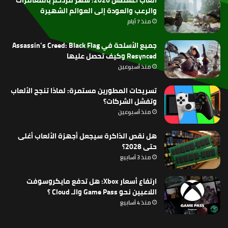
والرعب والعودة إلى العوالم الشهيرة
منذ 7 أيام
جميع الأسلحة في Assassin’s Creed: Black Flag
Resynced وكيف تحصل عليها
منذ أسبوعين
تسريحات المطورين مستمرة: لماذا تنجح الألعاب
وتفشل الشركات؟
منذ أسبوعين
هل نقص الذاكرة سيجعل أجهزة الألعاب أغلى
حتى 2028؟
منذ 3 أسابيع
ارتفاع أسعار Xbox: هل تدفع مايكروسوفت
اللاعبين نحو Game Pass والـ Cloud ؟
منذ 4 أسابيع