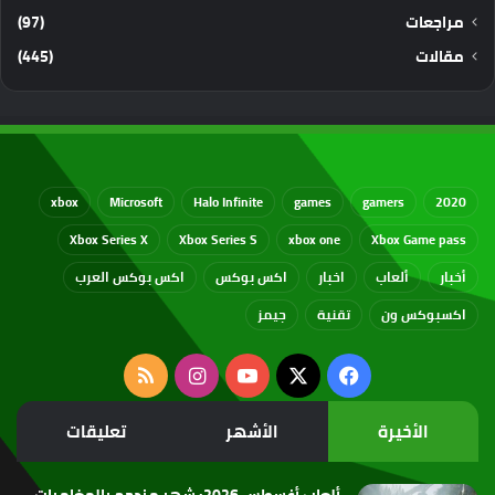
مراجعات
(97)
مقالات
(445)
xbox
Microsoft
Halo Infinite
games
gamers
2020
Xbox Series X
Xbox Series S
xbox one
Xbox Game pass
أخبار
ألعاب
اخبار
اكس بوكس
اكس بوكس العرب
اكسبوكس ون
تقنية
جيمز
‫X
فيسبوك
‫YouTube
انستقرام
ملخص
الموقع
الأخيرة
الأشهر
تعليقات
RSS
ألعاب أغسطس 2026: شهر مزدحم بالمغامرات