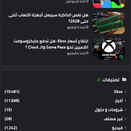
منذ أسبوعين
هل نقص الذاكرة سيجعل أجهزة الألعاب أغلى
حتى 2028؟
منذ 3 أسابيع
ارتفاع أسعار Xbox: هل تدفع مايكروسوفت
اللاعبين نحو Game Pass والـ Cloud ؟
منذ 4 أسابيع
تصنيفات
(10٬481)
Xbox
أخبار
(11٬596)
شروحات و حلول
(15)
غير مصنف
(28)
فيديو
(1٬242)