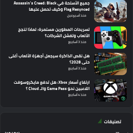
جميع الأسلحة في Assassin’s Creed: Black
Flag Resynced وكيف تحصل عليها
منذ أسبوعين
تسريحات المطورين مستمرة: لماذا تنجح
الألعاب وتفشل الشركات؟
منذ 3 أسابيع
هل نقص الذاكرة سيجعل أجهزة الألعاب أغلى
حتى 2028؟
منذ 3 أسابيع
ارتفاع أسعار Xbox: هل تدفع مايكروسوفت
اللاعبين نحو Game Pass والـ Cloud ؟
منذ 4 أسابيع
تصنيفات