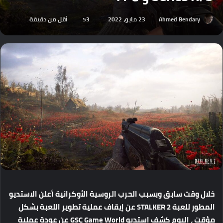
Ahmed Bendary
23 مايو، 2022
53
أقل من دقيقة
خلال
وقت
سابق
وبسبب
الحرب
الروسية
الأوكرانية
أعلن
الاستديو
المطور
للعبة
STALKER 2
عن
إيقاف
عملية
تطوير
اللعبة
بشكل
مؤقت
،
اليوم
كشف
استديو
GSC Game World
عن
عودة
عملية