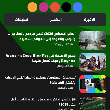
‫X
فيسبوك
‫YouTube
انستقرام
ملخص
الموقع
الأخيرة
الأشهر
تعليقات
RSS
ألعاب أغسطس 2026: شهر مزدحم بالمغامرات
والرعب والعودة إلى العوالم الشهيرة
منذ أسبوع واحد
جميع الأسلحة في Assassin’s Creed: Black Flag
Resynced وكيف تحصل عليها
منذ أسبوعين
تسريحات المطورين مستمرة: لماذا تنجح الألعاب
وتفشل الشركات؟
منذ 3 أسابيع
هل نقص الذاكرة سيجعل أجهزة الألعاب أغلى
حتى 2028؟
منذ 3 أسابيع