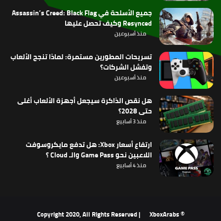
جميع الأسلحة في Assassin’s Creed: Black Flag
Resynced وكيف تحصل عليها
منذ أسبوعين
تسريحات المطورين مستمرة: لماذا تنجح الألعاب
وتفشل الشركات؟
منذ أسبوعين
هل نقص الذاكرة سيجعل أجهزة الألعاب أغلى
حتى 2028؟
منذ 3 أسابيع
ارتفاع أسعار Xbox: هل تدفع مايكروسوفت
اللاعبين نحو Game Pass والـ Cloud ؟
منذ 4 أسابيع
XboxArabs
© Copyright 2020, All Rights Reserved |