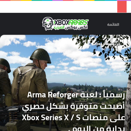
تسجيل 
ال
القائمة
الرئيسية
/
Xbox
رسمياً : لعبة Arma Reforger
أصبحت متوفرة بشكل حصري
على منصات Xbox Series X / S
بداية من اليوم .