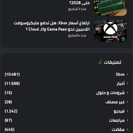
حتى 2028؟
منذ 3 أسابيع
ارتفاع أسعار Xbox: هل تدفع مايكروسوفت
اللاعبين نحو Game Pass والـ Cloud ؟
منذ 4 أسابيع
تصنيفات
(10٬481)
Xbox
أخبار
(11٬596)
شروحات و حلول
(15)
غير مصنف
(28)
فيديو
(1٬242)
مراجعات
(97)
مقالات
(445)