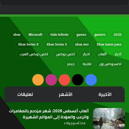
xbox
Microsoft
Halo Infinite
games
gamers
2020
Xbox Series X
Xbox Series S
xbox one
Xbox Game pass
أخبار
ألعاب
اخبار
اكس بوكس
اكس بوكس العرب
اكسبوكس ون
تقنية
جيمز
‫X
فيسبوك
‫YouTube
انستقرام
ملخص
الموقع
الأخيرة
الأشهر
تعليقات
RSS
ألعاب أغسطس 2026: شهر مزدحم بالمغامرات
والرعب والعودة إلى العوالم الشهيرة
منذ أسبوع واحد