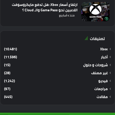
ارتفاع أسعار Xbox: هل تدفع مايكروسوفت
اللاعبين نحو Game Pass والـ Cloud ؟
منذ 4 أسابيع
تصنيفات
(10٬481)
Xbox
أخبار
(11٬596)
شروحات و حلول
(15)
غير مصنف
(28)
فيديو
(1٬242)
مراجعات
(97)
مقالات
(445)