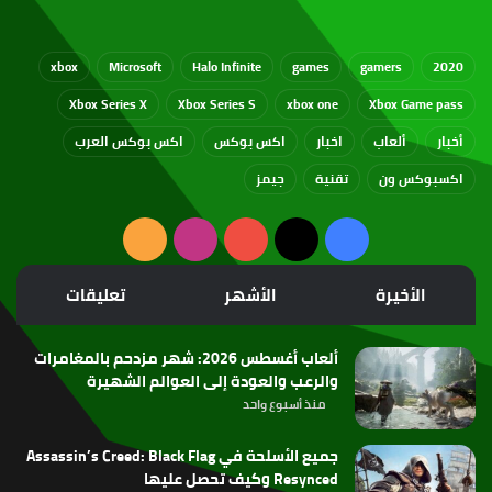
xbox
Microsoft
Halo Infinite
games
gamers
2020
Xbox Series X
Xbox Series S
xbox one
Xbox Game pass
أخبار
ألعاب
اخبار
اكس بوكس
اكس بوكس العرب
اكسبوكس ون
تقنية
جيمز
‫X
فيسبوك
‫YouTube
انستقرام
ملخص
الموقع
الأخيرة
الأشهر
تعليقات
RSS
ألعاب أغسطس 2026: شهر مزدحم بالمغامرات
والرعب والعودة إلى العوالم الشهيرة
منذ أسبوع واحد
جميع الأسلحة في Assassin’s Creed: Black Flag
Resynced وكيف تحصل عليها